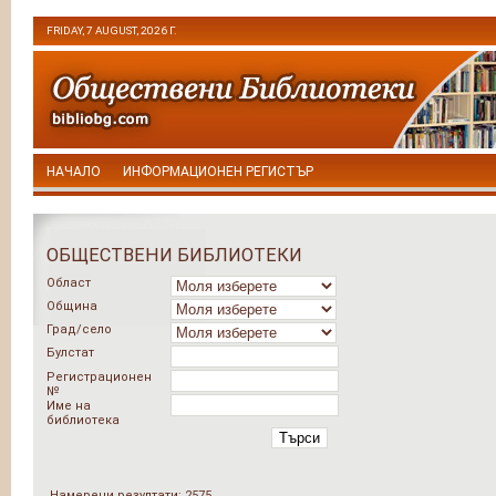
FRIDAY, 7 AUGUST, 2026 Г.
НАЧАЛО
ИНФОРМАЦИОНЕН РЕГИСТЪР
ОБЩЕСТВЕНИ БИБЛИОТЕКИ
Област
Община
Град/село
Булстат
Регистрационен
№
Име на
библиотека
Търси
Намерени резултати: 2575