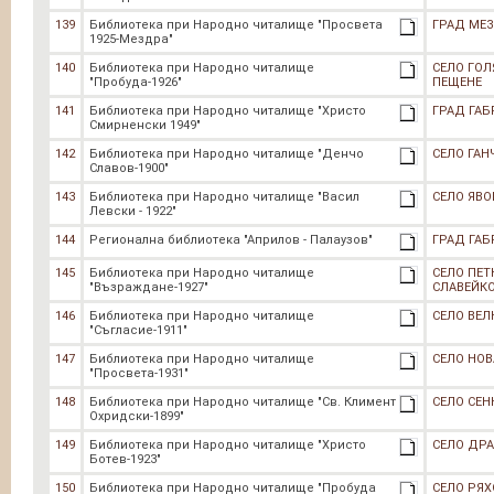
139
Библиотека при Народно читалище "Просвета
ГРАД МЕ
1925-Мездра"
140
Библиотека при Народно читалище
СЕЛО ГО
"Пробуда-1926"
ПЕЩЕНЕ
141
Библиотека при Народно читалище "Христо
ГРАД ГАБ
Смирненски 1949"
142
Библиотека при Народно читалище "Денчо
СЕЛО ГАН
Славов-1900"
143
Библиотека при Народно читалище "Васил
СЕЛО ЯВО
Левски - 1922"
144
Регионална библиотека "Априлов - Палаузов"
ГРАД ГАБ
145
Библиотека при Народно читалище
СЕЛО ПЕТ
"Възраждане-1927"
СЛАВЕЙК
146
Библиотека при Народно читалище
СЕЛО ВЕ
"Съгласие-1911"
147
Библиотека при Народно читалище
СЕЛО НО
"Просвета-1931"
148
Библиотека при Народно читалище "Св. Климент
СЕЛО СЕН
Охридски-1899"
149
Библиотека при Народно читалище "Христо
СЕЛО ДР
Ботев-1923"
150
Библиотека при Народно читалище "Пробуда
СЕЛО РЯ