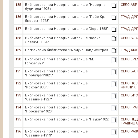
185
Библиотека при Народно читалище "Народни
СЕЛО АВР
будители-1925 г."
186
Библиотека при Народно читалище "Пейо Кр.
ГРАД ДУ
Яворов - 1978"
187
Библиотека при Народно читалище "Зора 1858"
ГРАД ДУ
188
Библиотека при Народно читалище "Васил
СЕЛО БЛ
Левски - 1920"
189
Регионална библиотека "Емануил Попдимитров"
ГРАД КЮ
190
Библиотека при Народно читалище "М.
СЕЛО ЕРЕ
Горки-1927"
191
Библиотека при Народно читалище
СЕЛО БА
"Пробуда-1902г."
192
Библиотека при Народно читалище
СЕЛО НОВ
"Искра-1935г."
ЧИФЛИК
193
Библиотека при Народно читалище
СЕЛО БИ
"Светлина-1927"
194
Библиотека при Народно читалище
СЕЛО ГРА
"Просвета-1920"
195
Библиотека при Народно читалище "Наука-1922"
СЕЛО НЕ
ГРАЩИЦА
196
Библиотека при Народно читалище
СЕЛО РА
"Светлина-1913"