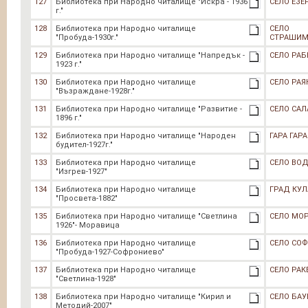
127
Библиотека при Народно читалище "Искра - 1936
СЕЛО ЕЗЕ
г."
128
Библиотека при Народно читалище
СЕЛО
"Пробуда-1930г."
СТРАШИМ
129
Библиотека при Народно читалище "Напредък -
СЕЛО РА
1923 г."
130
Библиотека при Народно читалище
СЕЛО РА
"Възраждане-1928г."
131
Библиотека при Народно читалище "Развитие -
СЕЛО СА
1896 г."
132
Библиотека при Народно читалище "Народен
ГАРА ГАР
будител-1927г."
133
Библиотека при Народно читалище
СЕЛО ВО
"Изгрев-1927"
134
Библиотека при Народно читалище
ГРАД КУЛ
"Просвета-1882"
135
Библиотека при Народно читалище "Светлина
СЕЛО МО
1926"- Моравица
136
Библиотека при Народно читалище
СЕЛО СО
"Пробуда-1927-Софрониево"
137
Библиотека при Народно читалище
СЕЛО РАК
"Светлина-1928"
138
Библиотека при Народно читалище "Кирил и
СЕЛО БАУ
Методий-2007"