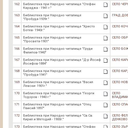
162
Библиотека при Народно читалище "Стефан
СЕЛО ЧЕ
Караджа - 1941 г."
163
Библиотека при Народно читалище
ГРАД ДО
"Пробуда-1939г."
164
Библиотека при Народно читалище "Христо
СЕЛО КО
Ботев- 1940г."
165
Библиотека при Народно читалище
СЕЛО ОБ
"Просвета-1901"
166
Библиотека при Народно читалище "Груди
СЕЛО БО
Филипов-1940"
167
Библиотека при Народно читалище "Д-р Йосиф
СЕЛО КАР
Йосифов-1884"
168
Библиотека при Народно читалище
СЕЛО КА
"Пробуда-1941"
169
Библиотека при Народно читалище "Васил
СЕЛО НОВ
Левски- 1901г."
170
Библиотека при Народно читалище "Георги
СЕЛО
Тодоров - 1940 г."
ВЛАДИМ
171
Библиотека при Народно читалище "Отец
СЕЛО СПА
Паисий 1897"
172
Библиотека при Народно читалище "Св.Св.
СЕЛО ФЕ
Кирил и Методий - 1900г."
ДЕНКОВО
173
Библиотека при Народно читалище "Стефан
СЕЛО ЗЪ