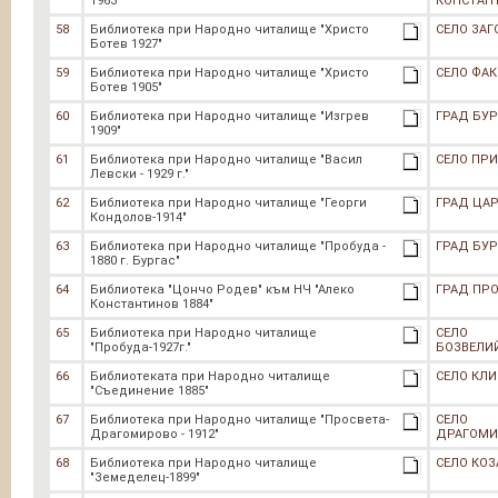
1963"
КОНСТАН
58
Библиотека при Народно читалище "Христо
СЕЛО ЗА
Ботев 1927"
59
Библиотека при Народно читалище "Христо
СЕЛО ФАК
Ботев 1905"
60
Библиотека при Народно читалище "Изгрев
ГРАД БУР
1909"
61
Библиотека при Народно читалище "Васил
СЕЛО ПР
Левски - 1929 г."
62
Библиотека при Народно читалище "Георги
ГРАД ЦА
Кондолов-1914"
63
Библиотека при Народно читалище "Пробуда -
ГРАД БУР
1880 г. Бургас"
64
Библиотека "Цончо Родев" към НЧ "Алеко
ГРАД ПР
Константинов 1884"
65
Библиотека при Народно читалище
СЕЛО
"Пробуда-1927г."
БОЗВЕЛИ
66
Библиотеката при Народно читалище
СЕЛО КЛ
"Съединение 1885"
67
Библиотека при Народно читалище "Просвета-
СЕЛО
Драгомирово - 1912"
ДРАГОМИ
68
Библиотека при Народно читалище
СЕЛО КОЗ
"Земеделец-1899"