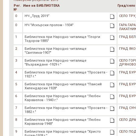
Рег.
Име на БИБЛИОТЕКА
Град/село
№
0
НЧ „Труд 2019“
СЕЛО ТР
0
НЧ "Искърски пролом - 1934"
ГАРА ГАРА
ЛАКАТНИ
1
Библиотека при Народно читалище "Георги
ГРАД БЕ
Тодоров-1885"
2
Библиотека при Народно читалище
ГРАД ЯК
"Светлина-1907"
3
Библиотека при Народно читалище
СЕЛО ГОР
"Възраждане -1929 г."
ДРЯНОВО
4
Библиотека при Народно читалище "Просвета -
ГРАД БУР
1927 г."
5
Библиотека при Народно читалище "Паисий
ГРАД БУР
Хилендарски 1928"
6
Библиотека при Народно читалище "Любен
ГРАД БУР
Каравелов - 1940 г."
7
Библиотека при Народно читалище "Просвета -
ГРАД СУН
1882 г."
8
Библиотека при Народно читалище "Любен
СЕЛО ДР
Каравелов-1948"
9
Библиотека при Народно читалище "Христо
СЕЛО ПО
Ботев-1928 г."