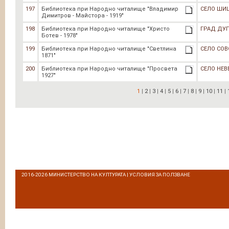
197
Библиотека при Народно читалище "Владимир
СЕЛО ШИ
Димитров - Майстора - 1919"
198
Библиотека при Народно читалище "Христо
ГРАД ДУ
Ботев - 1978"
199
Библиотека при Народно читалище "Светлина
СЕЛО СО
1871"
200
Библиотека при Народно читалище "Просвета
СЕЛО НЕВ
1927"
1
|
2
|
3
|
4
|
5
|
6
|
7
|
8
|
9
|
10
|
11
|
2016-2026
МИНИСТЕРСТВО НА КУЛТУРАТА
|
УСЛОВИЯ ЗА ПОЛЗВАНЕ