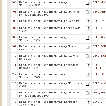
104
Библиотека при Народно читалище
СЕЛО КР
"Просвета1899"
105
Библиотека при Народно читалище "Никола
СЕЛО ХЪ
Йонков Вапцаров-1927"
106
Библиотека при Народно читалище"Заря-1911"
СЕЛО БУТ
107
Библиотека при Народно читалище "Пробуда
СЕЛО ЗГ
1926"
108
Библиотека при Народно читалище
СЕЛО ХА
"Просвета-1909"
109
Библиотека при Народно читалище "Цани
СЕЛО БО
Иванов 1907"
110
Библиотека при Народно читалище "Христо
СЕЛО ВО
Ботев-29"
111
Библиотека при Народно читалище "Селска
СЕЛО ГОР
пробуда-1925"
ПЕЩЕНЕ
112
Библиотека при Народно читалище
СЕЛО ОСЕ
"Просвета-1929"
113
Библиотека при Народно читалище "Просвета
СЕЛО КАМ
-1925"
114
Библиотека при Народно читалище "Никола
ГРАД КР
Йонков Вапцаров-1924"
115
Библиотека при Народно читалище "Васил
СЕЛО СТР
Левски-1923"