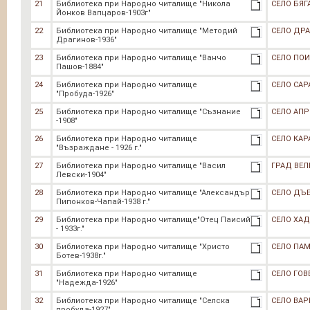
21
Библиотека при Народно читалище "Никола
СЕЛО БЯГ
Йонков Вапцаров-1903г"
22
Библиотека при Народно читалище "Методий
СЕЛО ДР
Драгинов-1936"
23
Библиотека при Народно читалище "Ванчо
СЕЛО ПО
Пашов-1884"
24
Библиотека при Народно читалище
СЕЛО САР
"Пробуда-1926"
25
Библиотека при Народно читалище "Съзнание
СЕЛО АП
-1908"
26
Библиотека при Народно читалище
СЕЛО КАР
"Възраждане - 1926 г."
27
Библиотека при Народно читалище "Васил
ГРАД ВЕ
Левски-1904"
28
Библиотека при Народно читалище "Александър
СЕЛО ДЪ
Пипонков-Чапай-1938 г."
29
Библиотека при Народно читалище"Отец Паисий
СЕЛО ХА
- 1933г."
30
Библиотека при Народно читалище "Христо
СЕЛО ПА
Ботев-1938г."
31
Библиотека при Народно читалище
СЕЛО ГОВ
"Надежда-1926"
32
Библиотека при Народно читалище "Селска
СЕЛО ВАР
пробуда-1927"