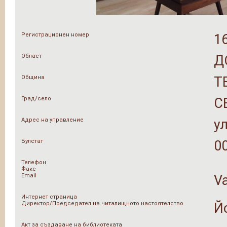
Регистрационен номер
1
Област
Д
Община
Т
Град/село
С
Адрес на управление
у
Булстат
0
Телефон
Факс
Email
Va
Интернет страница
Директор/Председател на читалищното настоятелство
Й
Акт за създаване на библиотеката