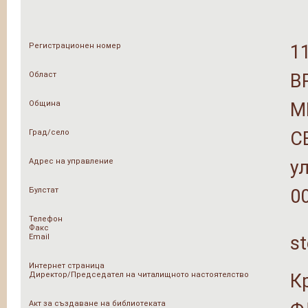
Регистрационен номер
1
Област
В
Община
М
Град/село
С
Адрес на управление
у
Булстат
0
Телефон
Факс
Email
s
Интернет страница
Директор/Председател на читалищното настоятелство
К
Акт за създаване на библиотеката