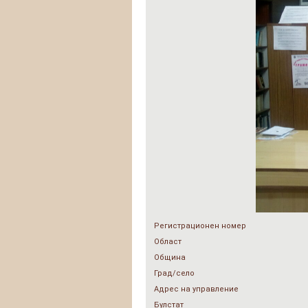
Регистрационен номер
Област
Община
Град/село
Адрес на управление
Булстат