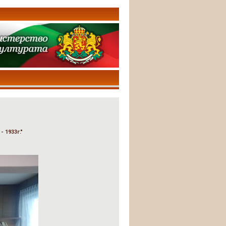
 1933г."