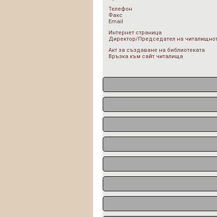
Телефон
Факс
Email
Интернет страница
Директор/Председател на читалищнот
Акт за създаване на библиотеката
Връзка към сайт читалища