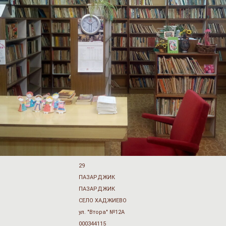
29
ПАЗАРДЖИК
ПАЗАРДЖИК
СЕЛО ХАДЖИЕВО
ул. "Втора" №12А
000344115