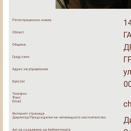
Регистрационен номер
1
Област
Г
Община
Д
Град/село
Г
Адрес на управление
у
Булстат
0
Телефон
Факс
Email
ch
Интернет страница
Директор/Председател на читалищното настоятелство
Д
Акт за създаване на библиотеката