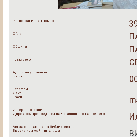
Регистрационен номер
3
Област
П
Община
П
Град/село
С
Адрес на управление
Булстат
0
Телефон
Факс
Email
m
Интернет страница
Директор/Председател на читалищното настоятелство
И
Акт за създаване на библиотеката
Връзка към сайт читалища
В