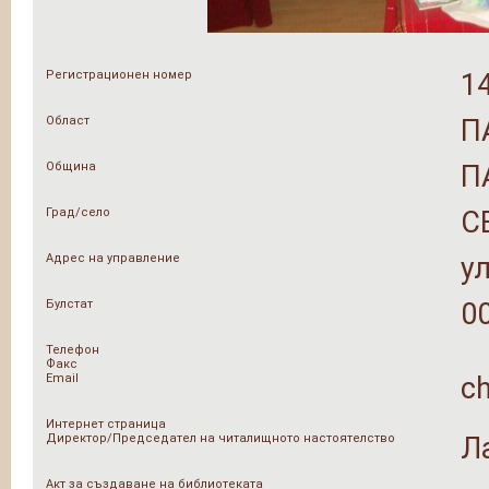
Регистрационен номер
1
Област
П
Община
П
Град/село
С
Адрес на управление
у
Булстат
0
Телефон
Факс
Email
c
Интернет страница
Директор/Председател на читалищното настоятелство
Л
Акт за създаване на библиотеката