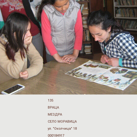
135
ВРАЦА
МЕЗДРА
СЕЛО МОРАВИЦА
ул. "Околчица" 18
000184917