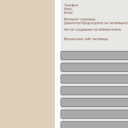
Телефон
Факс
Email
Интернет страница
Директор/Председател на читалищнот
Акт за създаване на библиотеката
Връзка към сайт читалища