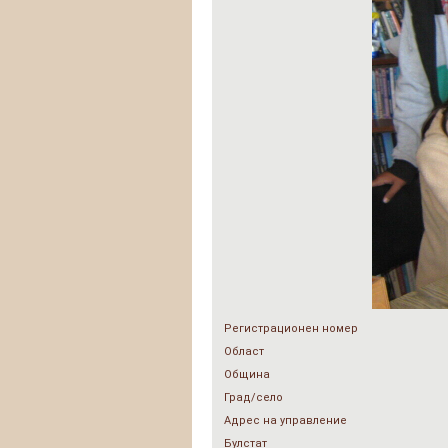
Регистрационен номер
Област
Община
Град/село
Адрес на управление
Булстат