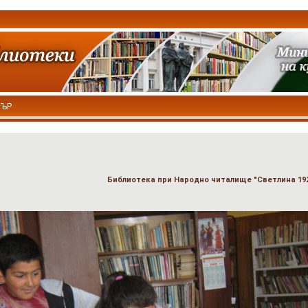
ТЪР
Библиотека при Народно читалище "Светлина 19