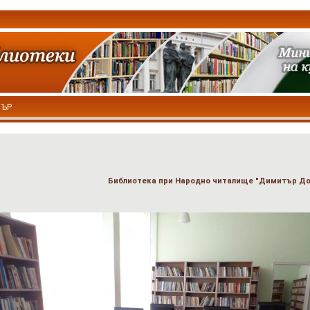
ТЪР
Библиотека при Народно читалище "Димитър Дон