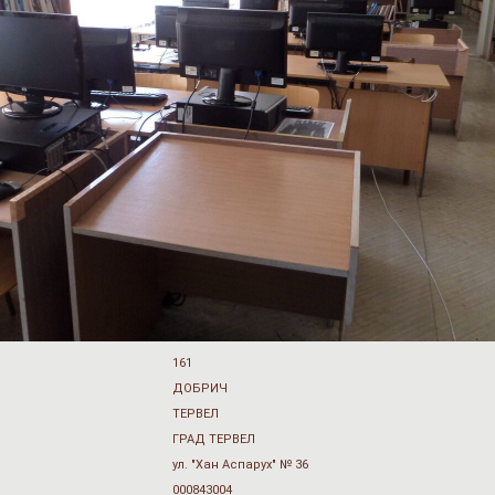
161
ДОБРИЧ
ТЕРВЕЛ
ГРАД ТЕРВЕЛ
ул. "Хан Аспарух" № 36
000843004