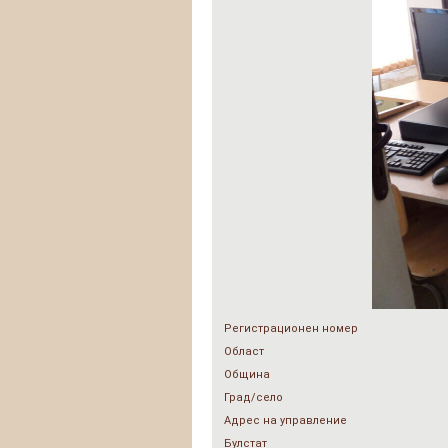
Регистрационен номер
Област
Община
Град/село
Адрес на управление
Булстат