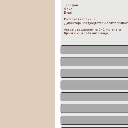
Телефон
Факс
Email
Интернет страница
Директор/Председател на читалищнот
Акт за създаване на библиотеката
Връзка към сайт читалища