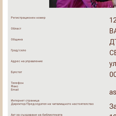
Регистрационен номер
1
Област
В
Община
Д
Град/село
С
Адрес на управление
у
Булстат
0
Телефон
Факс
Email
a
Интернет страница
Директор/Председател на читалищното настоятелство
З
Акт за създаване на библиотеката