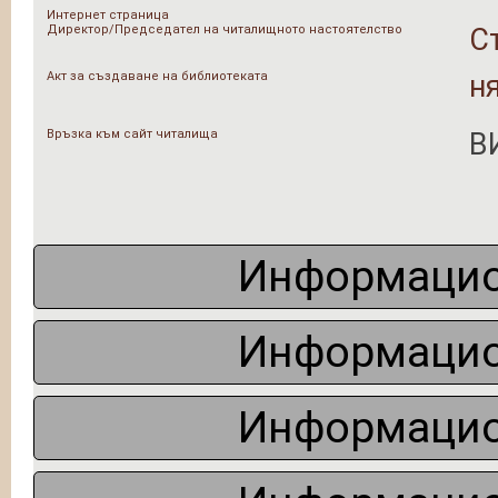
Интернет страница
Директор/Председател на читалищното настоятелство
С
Акт за създаване на библиотеката
н
Връзка към сайт читалища
В
Информацио
Информацио
Информацио