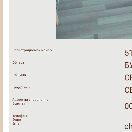
Регистрационен номер
5
Област
Б
Община
С
Град/село
С
Адрес на управление
Булстат
0
Телефон
Факс
Email
c