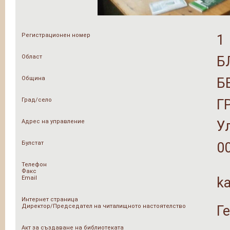
Регистрационен номер
1
Област
Б
Община
Б
Град/село
Г
Адрес на управление
У
Булстат
0
Телефон
Факс
Email
ka
Интернет страница
Директор/Председател на читалищното настоятелство
Г
Акт за създаване на библиотеката