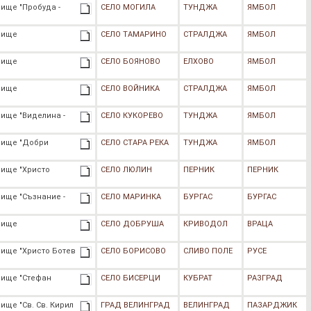
ище "Пробуда -
СЕЛО МОГИЛА
ТУНДЖА
ЯМБОЛ
лище
СЕЛО ТАМАРИНО
СТРАЛДЖА
ЯМБОЛ
лище
СЕЛО БОЯНОВО
ЕЛХОВО
ЯМБОЛ
лище
СЕЛО ВОЙНИКА
СТРАЛДЖА
ЯМБОЛ
ище "Виделина -
СЕЛО КУКОРЕВО
ТУНДЖА
ЯМБОЛ
лище "Добри
СЕЛО СТАРА РЕКА
ТУНДЖА
ЯМБОЛ
лище "Христо
СЕЛО ЛЮЛИН
ПЕРНИК
ПЕРНИК
ище "Съзнание -
СЕЛО МАРИНКА
БУРГАС
БУРГАС
лище
СЕЛО ДОБРУША
КРИВОДОЛ
ВРАЦА
лище "Христо Ботев
СЕЛО БОРИСОВО
СЛИВО ПОЛЕ
РУСЕ
лище "Стефан
СЕЛО БИСЕРЦИ
КУБРАТ
РАЗГРАД
ище "Св. Св. Кирил
ГРАД ВЕЛИНГРАД
ВЕЛИНГРАД
ПАЗАРДЖИК