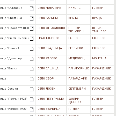
ище "Съгласие -
СЕЛО НОВАЧЕНЕ
НИКОПОЛ
ПЛЕВЕН
лище "Светлина
СЕЛО БАНИЦА
ВРАЦА
ВРАЦА
ище "Просвета1898-
СЕЛО СТРАХИЛОВО
ПОЛСКИ
ВЕЛИКО
ТРЪМБЕШ
ТЪРНОВО
ище "Св.Св. Кирил и
ГРАД ГАБРОВО
ГАБРОВО
ГАБРОВО
лище "Паисий
СЕЛО ГРАДНИЦА
СЕВЛИЕВО
ГАБРОВО
лище "Димитър
СЕЛО РАСОВО
МЕДКОВЕЦ
МОНТАНА
лище "Васил
СЕЛО ЕЛШИЦА
ПАНАГЮРИЩЕ
ПАЗАРДЖИК
лище
СЕЛО СБОР
ПАЗАРДЖИК
ПАЗАРДЖИК
лище"Селска
СЕЛО ЛОЗЕН
СЕПТЕМВРИ
ПАЗАРДЖИК
ище "Прочит-1925"
СЕЛО ПЕТЪРНИЦА
ДОЛНИ
ПЛЕВЕН
ДЪБНИК
ище "Изгрев-1926"
СЕЛО ВЪРБИЦА
ПЛЕВЕН
ПЛЕВЕН