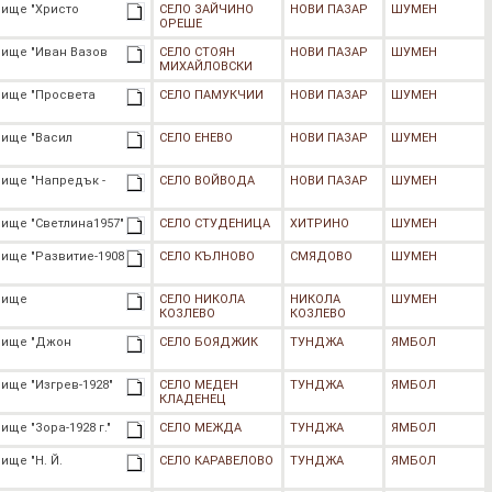
лище "Христо
СЕЛО ЗАЙЧИНО
НОВИ ПАЗАР
ШУМЕН
ОРЕШЕ
лище "Иван Вазов
СЕЛО СТОЯН
НОВИ ПАЗАР
ШУМЕН
МИХАЙЛОВСКИ
лище "Просвета
СЕЛО ПАМУКЧИИ
НОВИ ПАЗАР
ШУМЕН
лище "Васил
СЕЛО ЕНЕВО
НОВИ ПАЗАР
ШУМЕН
лище "Напредък -
СЕЛО ВОЙВОДА
НОВИ ПАЗАР
ШУМЕН
ище "Светлина1957"
СЕЛО СТУДЕНИЦА
ХИТРИНО
ШУМЕН
ище "Развитие-1908
СЕЛО КЪЛНОВО
СМЯДОВО
ШУМЕН
лище
СЕЛО НИКОЛА
НИКОЛА
ШУМЕН
КОЗЛЕВО
КОЗЛЕВО
лище "Джон
СЕЛО БОЯДЖИК
ТУНДЖА
ЯМБОЛ
ище "Изгрев-1928"
СЕЛО МЕДЕН
ТУНДЖА
ЯМБОЛ
КЛАДЕНЕЦ
ще "Зора-1928 г."
СЕЛО МЕЖДА
ТУНДЖА
ЯМБОЛ
ище "Н. Й.
СЕЛО КАРАВЕЛОВО
ТУНДЖА
ЯМБОЛ