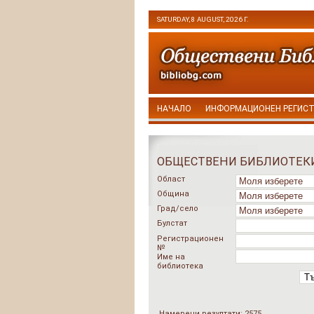
SATURDAY, 8 AUGUST, 2026 Г.
НАЧАЛО
ИНФОРМАЦИОНЕН РЕГИС
ОБЩЕСТВЕНИ БИБЛИОТЕК
Област
Община
Град/село
Булстат
Регистрационен
№
Име на
библиотека
Т
Намерени резултати: 2575