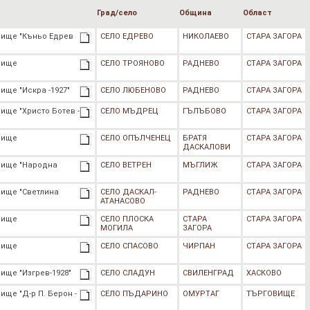
Град/село
Община
Област
лище "Къньо Едрев
СЕЛО ЕДРЕВО
НИКОЛАЕВО
СТАРА ЗАГОРА
лище
СЕЛО ТРОЯНОВО
РАДНЕВО
СТАРА ЗАГОРА
ище "Искра -1927"
СЕЛО ЛЮБЕНОВО
РАДНЕВО
СТАРА ЗАГОРА
ище "Христо Ботев -
СЕЛО МЪДРЕЦ
ГЪЛЪБОВО
СТАРА ЗАГОРА
лище
СЕЛО ОПЪЛЧЕНЕЦ
БРАТЯ
СТАРА ЗАГОРА
ДАСКАЛОВИ
лище "Народна
СЕЛО ВЕТРЕН
МЪГЛИЖ
СТАРА ЗАГОРА
лище "Светлина
СЕЛО ДАСКАЛ-
РАДНЕВО
СТАРА ЗАГОРА
АТАНАСОВО
лище
СЕЛО ПЛОСКА
СТАРА
СТАРА ЗАГОРА
МОГИЛА
ЗАГОРА
лище
СЕЛО СПАСОВО
ЧИРПАН
СТАРА ЗАГОРА
ище "Изгрев-1928"
СЕЛО СЛАДУН
СВИЛЕНГРАД
ХАСКОВО
ще "Д-р П. Берон -
СЕЛО ПЪДАРИНО
ОМУРТАГ
ТЪРГОВИЩЕ