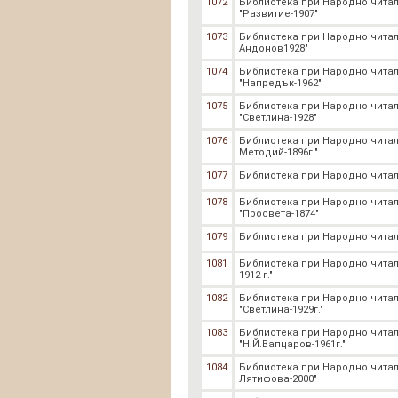
1072
Библиотека при Народно чита
"Развитие-1907"
1073
Библиотека при Народно читал
Андонов1928"
1074
Библиотека при Народно чита
"Напредък-1962"
1075
Библиотека при Народно чита
"Светлина-1928"
1076
Библиотека при Народно читал
Mетодий-1896г."
1077
Библиотека при Народно читали
1078
Библиотека при Народно чита
"Просвета-1874"
1079
Библиотека при Народно читал
1081
Библиотека при Народно чита
1912 г."
1082
Библиотека при Народно чита
"Светлина-1929г."
1083
Библиотека при Народно чита
"Н.Й.Вапцаров-1961г."
1084
Библиотека при Народно чита
Лятифова-2000"