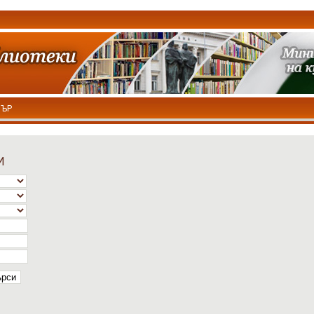
ТЪР
И
ърси