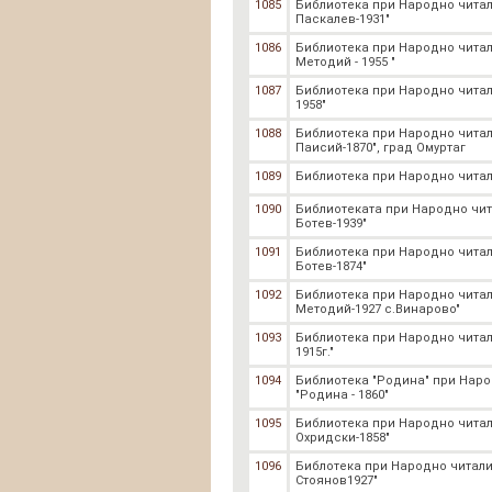
1085
Библиотека при Народно чита
Паскалев-1931"
1086
Библиотека при Народно читал
Методий - 1955 "
1087
Библиотека при Народно читал
1958"
1088
Библиотека при Народно чита
Паисий-1870", град Омуртаг
1089
Библиотека при Народно читали
1090
Библиотеката при Народно чи
Ботев-1939"
1091
Библиотека при Народно чита
Ботев-1874"
1092
Библиотека при Народно читал
Методий-1927 с.Винарово"
1093
Библиотека при Народно читал
1915г."
1094
Библиотека "Родина" при Нар
"Родина - 1860"
1095
Библиотека при Народно читал
Охридски-1858"
1096
Библотека при Народно читал
Стоянов1927"