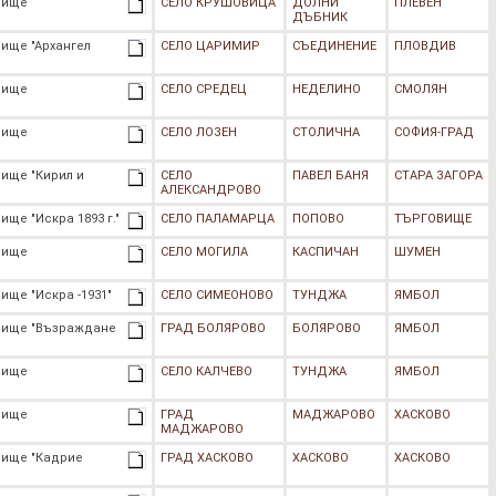
лище
СЕЛО КРУШОВИЦА
ДОЛНИ
ПЛЕВЕН
ДЪБНИК
ище "Архангел
СЕЛО ЦАРИМИР
СЪЕДИНЕНИЕ
ПЛОВДИВ
лище
СЕЛО СРЕДЕЦ
НЕДЕЛИНО
СМОЛЯН
лище
СЕЛО ЛОЗЕН
СТОЛИЧНА
СОФИЯ-ГРАД
ище "Кирил и
СЕЛО
ПАВЕЛ БАНЯ
СТАРА ЗАГОРА
АЛЕКСАНДРОВО
ще "Искра 1893 г."
СЕЛО ПАЛАМАРЦА
ПОПОВО
ТЪРГОВИЩЕ
лище
СЕЛО МОГИЛА
КАСПИЧАН
ШУМЕН
ище "Искра -1931"
СЕЛО СИМЕОНОВО
ТУНДЖА
ЯМБОЛ
лище "Възраждане
ГРАД БОЛЯРОВО
БОЛЯРОВО
ЯМБОЛ
лище
СЕЛО КАЛЧЕВО
ТУНДЖА
ЯМБОЛ
лище
ГРАД
МАДЖАРОВО
ХАСКОВО
МАДЖАРОВО
лище "Кадрие
ГРАД ХАСКОВО
ХАСКОВО
ХАСКОВО