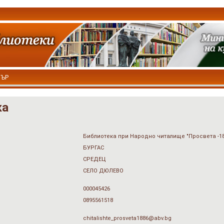
ТЪР
ка
Библиотека при Народно читалище "Просвета -188
БУРГАС
СРЕДЕЦ
СЕЛО ДЮЛЕВО
000045426
0895561518
chitalishte_prosveta1886@abv.bg