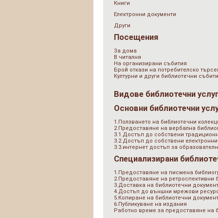
Книги
Електронни документи
Други
Посещения
За дома
В читалня
На организирани събития
Брой откази на потребителско търсе
Културни и други библиотечни събит
Видове библиотечни услу
Основни библиотечни усл
1.Ползването на библиотечни колекц
2.Предоставяне на вербална библи
3.1.Достъп до собствени традицион
3.2.Достъп до собствени електронни
3.3.интернет достъп за образователн
Специализирани библиоте
1.Предоставяне на писмена библио
2.Предоставяне на ретроспективни
3.Доставка на библиотечни документ
4.Достъп до външни мрежови ресурс
5.Копиране на библиотечни докумен
6.Публикуване на издания
Работно време за предоставяне на 