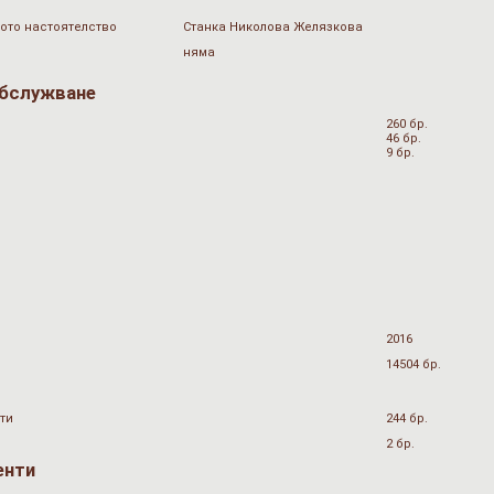
ото настоятелство
Станка Николова Желязкова
няма
обслужване
260 бр.
46 бр.
9 бр.
2016
14504 бр.
ти
244 бр.
2 бр.
енти