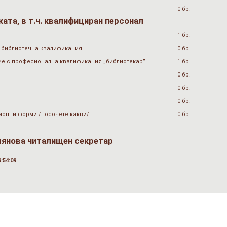
0 бр.
ата, в т.ч. квалифициран персонал
1 бр.
 библиотечна квалификация
0 бр.
ие с професионална квалификация „библиотекар”
1 бр.
0 бр.
0 бр.
0 бр.
ионни форми /посочете какви/
0 бр.
янова читалищен секретар
:54:09