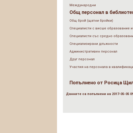
Международни
Общ персонал в библиотек
Общ брой (щатни бройки)
Специалисти с висше образование и
Специалисти със средно образован
Специализирани длъжности
Административен персонал
Друг персонал
Участия на персонала в квалификац
Попълнено от
Росица Щил
Данните са попълнени на 2017-05-05 09