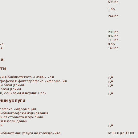
593 бр.
1 бр.
244 бр.
206 бр.
887 бр.
110 бр.
не
8 бр.
ия
148 бр.
ги
уги
ии в библиотеката и извън нея
ДА
ографска и фактографска информация
ДА
ни бази данни
ДА
 бази данни
и, социални и научни цели
ДА
чни услуги
графска информация
 библиографски издирвания
и от страната и чужбина
и и бази данни
ти
ДА
библиотечни услуги на гражданите
от 8.00 до 17.00