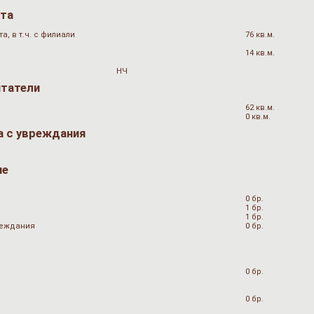
ата
, в т.ч. с филиали
76 кв.м.
14 кв.м.
НЧ
итатели
62 кв.м.
0 кв.м.
а с увреждания
не
0 бр.
1 бр.
1 бр.
вреждания
0 бр.
0 бр.
0 бр.