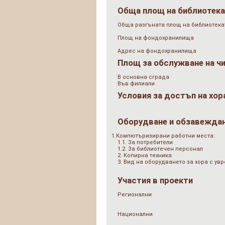
Обща площ на библиотек
Обща разгъната площ на библиотеката
Площ на фондохранилища
Адрес на фондохранилища
Площ за обслужване на ч
В основна сграда
Във филиали
Условия за достъп на хор
Оборудване и обзавежда
1.Компютъризирани работни места:
1.1. За потребители
1.2. За библиотечен персонал
2. Копирна техника
3. Вид на оборудването за хора с у
Участия в проекти
Регионални
Национални