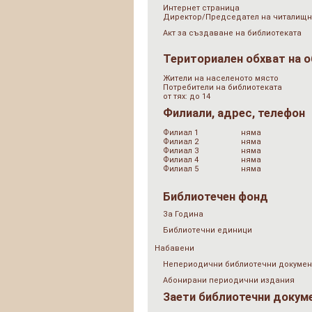
Интернет страница
Директор/Председател на читалищн
Акт за създаване на библиотеката
Териториален обхват на 
Жители на населеното място
Потребители на библиотеката
от тях: до 14
Филиали, адрес, телефон
Филиал 1
няма
Филиал 2
няма
Филиал 3
няма
Филиал 4
няма
Филиал 5
няма
Библиотечен фонд
За Година
Библиотечни единици
Набавени
Непериодични библиотечни докумен
Абонирани периодични издания
Заети библиотечни докум