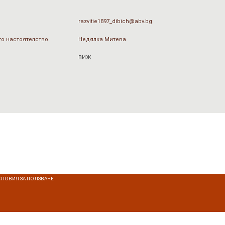
razvitie1897_dibich@abv.bg
о настоятелство
Недялка Митева
ВИЖ
СЛОВИЯ ЗА ПОЛЗВАНЕ