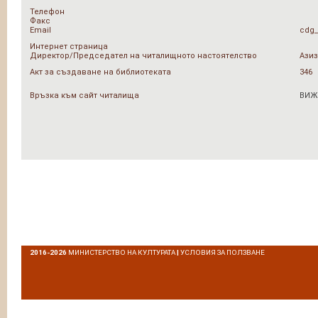
Телефон
Факс
Email
cdg_
Интернет страница
Директор/Председател на читалищното настоятелство
Ази
Акт за създаване на библиотеката
346
Връзка към сайт читалища
ВИЖ
2016-2026
МИНИСТЕРСТВО НА КУЛТУРАТА
|
УСЛОВИЯ ЗА ПОЛЗВАНЕ