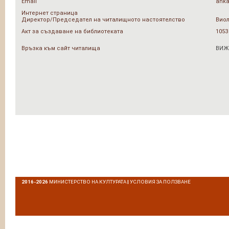
Email
anka
Интернет страница
Директор/Председател на читалищното настоятелство
Виол
Акт за създаване на библиотеката
1053
Връзка към сайт читалища
ВИЖ
2016-2026
МИНИСТЕРСТВО НА КУЛТУРАТА
|
УСЛОВИЯ ЗА ПОЛЗВАНЕ