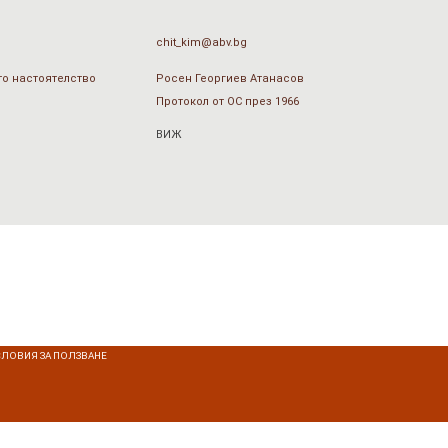
chit_kim@abv.bg
о настоятелство
Росен Георгиев Атанасов
Протокол от ОС през 1966
ВИЖ
СЛОВИЯ ЗА ПОЛЗВАНЕ