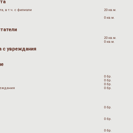
ата
, в т.ч. с филиали
20 кв.м.
0 кв.м.
итатели
20 кв.м.
0 кв.м.
а с увреждания
не
0 бр.
0 бр.
0 бр.
вреждания
0 бр.
0 бр.
0 бр.
0 бр.