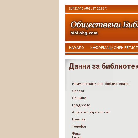
SUNDAY, 9 AUGUST, 2026 Г.
НАЧАЛО
ИНФОРМАЦИОНЕН РЕГИС
Данни за библиоте
Наименование на библиотеката
Област
Община
Град/село
Адрес на управление
Булстат
Телефон
Факс
Email