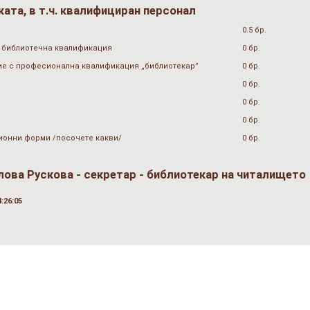
ата, в т.ч. квалифициран персонал
0.5 бр.
 библиотечна квалификация
0 бр.
ие с професионална квалификация „библиотекар”
0 бр.
0 бр.
0 бр.
0 бр.
ионни форми /посочете какви/
0 бр.
лова Рускова - секретар - библиотекар на читалището
:26:05