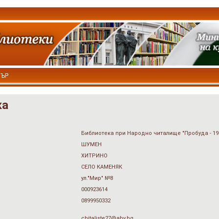
ТЪР
ка
Библиотека при Народно читалище "Пробуда - 19
ШУМЕН
ХИТРИНО
СЕЛО КАМЕНЯК
ул."Мир" №8
000923614
0899950332
chitaliste27@abv.bg