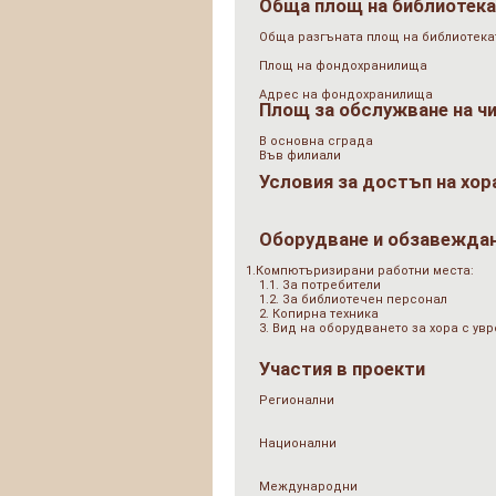
Обща площ на библиотек
Обща разгъната площ на библиотеката
Площ на фондохранилища
Адрес на фондохранилища
Площ за обслужване на ч
В основна сграда
Във филиали
Условия за достъп на хор
Оборудване и обзавежда
1.Компютъризирани работни места:
1.1. За потребители
1.2. За библиотечен персонал
2. Копирна техника
3. Вид на оборудването за хора с у
Участия в проекти
Регионални
Национални
Международни