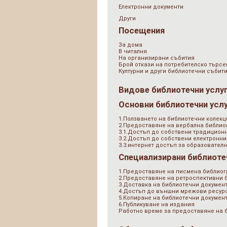
Електронни документи
Други
Посещения
За дома
В читалня
На организирани събития
Брой откази на потребителско търсе
Културни и други библиотечни събит
Видове библиотечни услу
Основни библиотечни усл
1.Ползването на библиотечни колекц
2.Предоставяне на вербална библи
3.1.Достъп до собствени традицион
3.2.Достъп до собствени електронни
3.3.интернет достъп за образователн
Специализирани библиоте
1.Предоставяне на писмена библио
2.Предоставяне на ретроспективни
3.Доставка на библиотечни документ
4.Достъп до външни мрежови ресурс
5.Копиране на библиотечни докумен
6.Публикуване на издания
Работно време за предоставяне на 