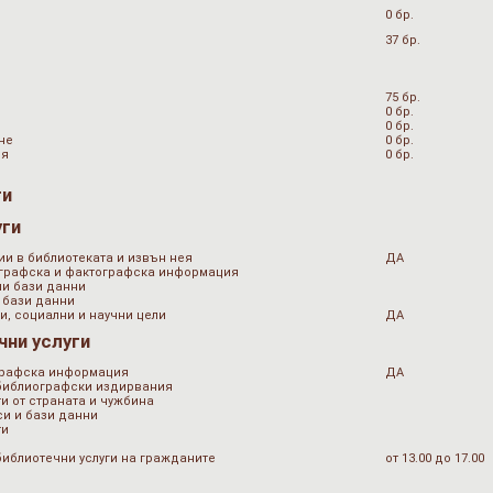
0 бр.
37 бр.
75 бр.
0 бр.
0 бр.
не
0 бр.
ия
0 бр.
ги
уги
ии в библиотеката и извън нея
ДА
ографска и фактографска информация
ни бази данни
 бази данни
и, социални и научни цели
ДА
чни услуги
графска информация
ДА
 библиографски издирвания
и от страната и чужбина
и и бази данни
ти
библиотечни услуги на гражданите
от 13.00 до 17.00