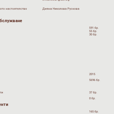
ото настоятелство
Дияна Николова Рускова
обслужване
591 бр.
55 бр.
30 бр.
2015
5696 бр.
ти
37 бр.
0 бр.
енти
165 бр.