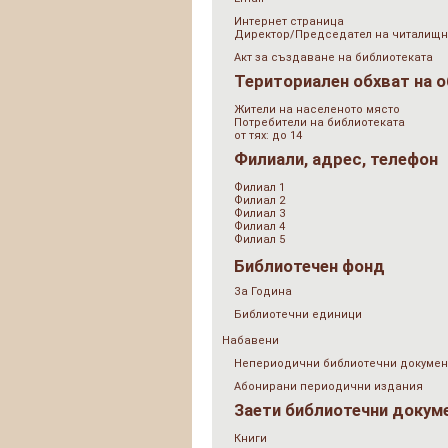
Интернет страница
Директор/Председател на читалищн
Акт за създаване на библиотеката
Териториален обхват на 
Жители на населеното място
Потребители на библиотеката
от тях: до 14
Филиали, адрес, телефон
Филиал 1
Филиал 2
Филиал 3
Филиал 4
Филиал 5
Библиотечен фонд
За Година
Библиотечни единици
Набавени
Непериодични библиотечни докумен
Абонирани периодични издания
Заети библиотечни докум
Книги