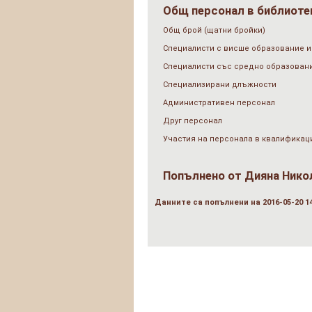
Общ персонал в библиотек
Общ брой (щатни бройки)
Специалисти с висше образование и
Специалисти със средно образован
Специализирани длъжности
Административен персонал
Друг персонал
Участия на персонала в квалификац
Попълнено от
Дияна Нико
Данните са попълнени на 2016-05-20 14