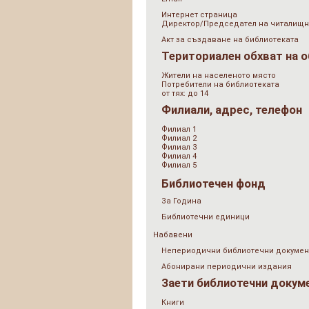
Интернет страница
Директор/Председател на читалищн
Акт за създаване на библиотеката
Териториален обхват на 
Жители на населеното място
Потребители на библиотеката
от тях: до 14
Филиали, адрес, телефон
Филиал 1
Филиал 2
Филиал 3
Филиал 4
Филиал 5
Библиотечен фонд
За Година
Библиотечни единици
Набавени
Непериодични библиотечни докумен
Абонирани периодични издания
Заети библиотечни докум
Книги