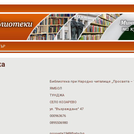
ТЪР
ка
Библиотека при Народно читалище „Просвета – 
ЯМБОЛ
ТУНДЖА
СЕЛО КОЗАРЕВО
ул. "Възраждане" 47
000963676
0895506980
prosveta1948@abv.bg