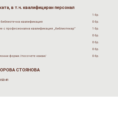
ата, в т.ч. квалифициран персонал
1 бр.
 библиотечна квалификация
0 бр.
ие с професионална квалификация „библиотекар”
1 бр.
0 бр.
0 бр.
0 бр.
ионни форми /посочете какви/
0 бр.
ДОРОВА СТОЯНОВА
:53:41