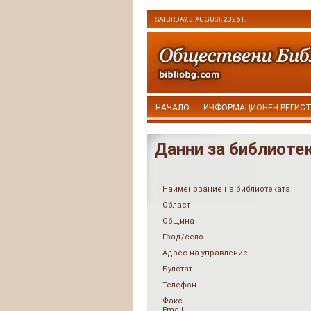
SATURDAY, 8 AUGUST, 2026 Г.
НАЧАЛО
ИНФОРМАЦИОНЕН РЕГИС
Данни за библиоте
Наименование на библиотеката
Област
Община
Град/село
Адрес на управление
Булстат
Телефон
Факс
Email