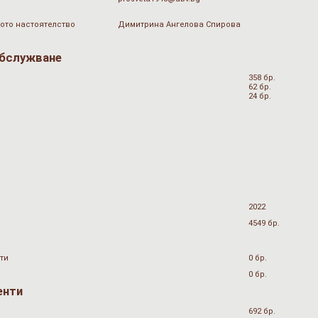
ото настоятелство
Димитрина Ангелова Спирова
обслужване
358 бр.
62 бр.
24 бр.
2022
4549 бр.
ти
0 бр.
0 бр.
енти
692 бр.