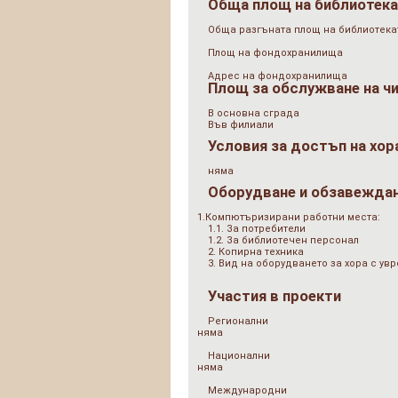
Обща площ на библиотек
Обща разгъната площ на библиотеката
Площ на фондохранилища
Адрес на фондохранилища
Площ за обслужване на ч
В основна сграда
Във филиали
Условия за достъп на хор
няма
Оборудване и обзавежда
1.Компютъризирани работни места:
1.1. За потребители
1.2. За библиотечен персонал
2. Копирна техника
3. Вид на оборудването за хора с у
Участия в проекти
Регионални
няма
Национални
няма
Международни