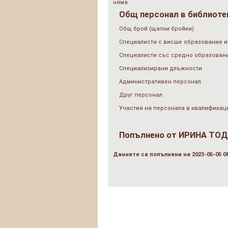
няма
Общ персонал в библиотек
Общ брой (щатни бройки)
Специалисти с висше образование и
Специалисти със средно образован
Специализирани длъжности
Административен персонал
Друг персонал
Участия на персонала в квалификац
Попълнено от
ИРИНА ТО
Данните са попълнени на 2023-05-05 08