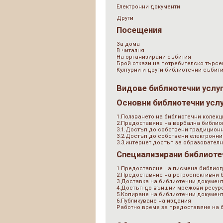
Електронни документи
Други
Посещения
За дома
В читалня
На организирани събития
Брой откази на потребителско търсе
Културни и други библиотечни събит
Видове библиотечни услу
Основни библиотечни усл
1.Ползването на библиотечни колекц
2.Предоставяне на вербална библи
3.1.Достъп до собствени традицион
3.2.Достъп до собствени електронни
3.3.интернет достъп за образователн
Специализирани библиоте
1.Предоставяне на писмена библио
2.Предоставяне на ретроспективни
3.Доставка на библиотечни документ
4.Достъп до външни мрежови ресурс
5.Копиране на библиотечни докумен
6.Публикуване на издания
Работно време за предоставяне на 