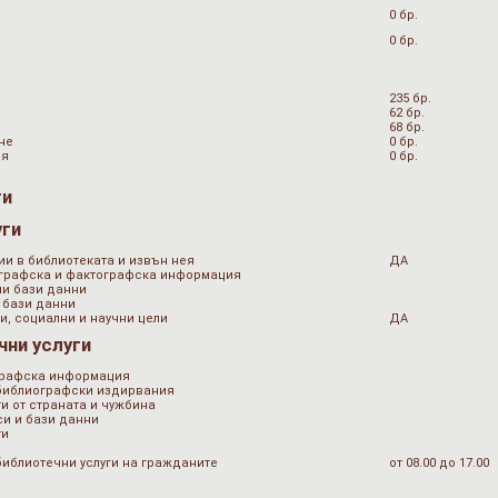
0 бр.
0 бр.
235 бр.
62 бр.
68 бр.
не
0 бр.
ия
0 бр.
ги
уги
ии в библиотеката и извън нея
ДА
ографска и фактографска информация
ни бази данни
 бази данни
и, социални и научни цели
ДА
чни услуги
графска информация
 библиографски издирвания
и от страната и чужбина
и и бази данни
ти
библиотечни услуги на гражданите
от 08.00 до 17.00