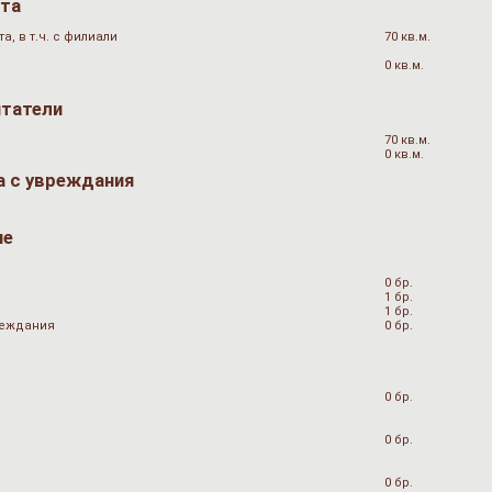
ата
, в т.ч. с филиали
70 кв.м.
0 кв.м.
итатели
70 кв.м.
0 кв.м.
а с увреждания
не
0 бр.
1 бр.
1 бр.
вреждания
0 бр.
0 бр.
0 бр.
0 бр.