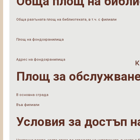
Обща площ на библи
Обща разгъната площ на библиотеката, в т.ч. с филиали
Площ на фондохранилища
Адрес на фондохранилища
к
Площ за обслужване
В основна сграда
Във филиали
Условия за достъп н