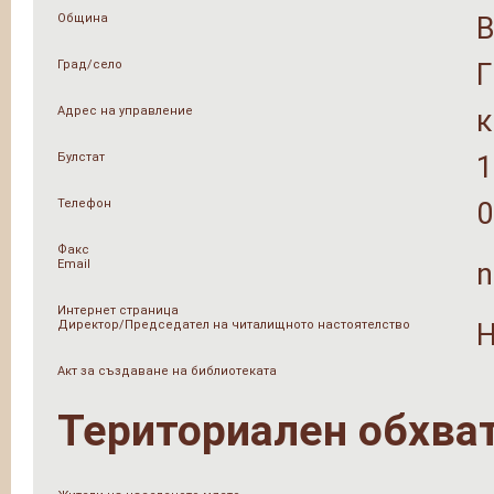
Община
Град/село
Адрес на управление
к
Булстат
1
Телефон
0
Факс
Email
n
Интернет страница
Директор/Председател на читалищното настоятелство
Н
Акт за създаване на библиотеката
Териториален обхва