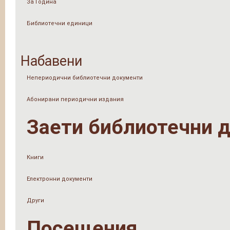
За Година
Библиотечни единици
Набавени
Непериодични библиотечни документи
Абонирани периодични издания
Заети библиотечни 
Книги
Електронни документи
Други
Посещения