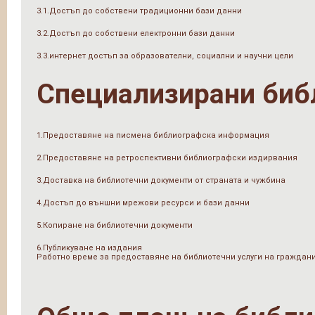
3.1.Достъп до собствени традиционни бази данни
3.2.Достъп до собствени електронни бази данни
3.3.интернет достъп за образователни, социални и научни цели
Специализирани биб
1.Предоставяне на писмена библиографска информация
2.Предоставяне на ретроспективни библиографски издирвания
3.Доставка на библиотечни документи от страната и чужбина
4.Достъп до външни мрежови ресурси и бази данни
5.Копиране на библиотечни документи
6.Публикуване на издания
Работно време за предоставяне на библиотечни услуги на граждан