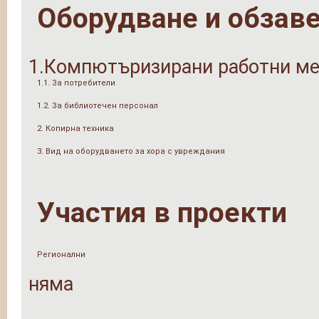
Оборудване и обзав
1.Компютъризирани работни ме
1.1. За потребители
1.2. За библиотечен персонал
2. Копирна техника
3. Вид на оборудването за хора с увреждания
Участия в проекти
Регионални
няма