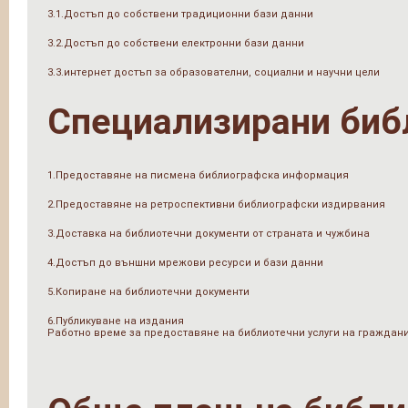
3.1.Достъп до собствени традиционни бази данни
3.2.Достъп до собствени електронни бази данни
3.3.интернет достъп за образователни, социални и научни цели
Специализирани биб
1.Предоставяне на писмена библиографска информация
2.Предоставяне на ретроспективни библиографски издирвания
3.Доставка на библиотечни документи от страната и чужбина
4.Достъп до външни мрежови ресурси и бази данни
5.Копиране на библиотечни документи
6.Публикуване на издания
Работно време за предоставяне на библиотечни услуги на граждан