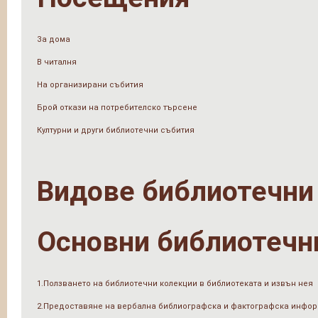
За дома
В читалня
На организирани събития
Брой откази на потребителско търсене
Културни и други библиотечни събития
Видове библиотечни
Основни библиотечн
1.Ползването на библиотечни колекции в библиотеката и извън нея
2.Предоставяне на вербална библиографска и фактографска инфо