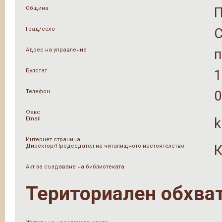
Община
Град/село
Адрес на управление
п
Булстат
1
Телефон
0
Факс
Email
k
Интернет страница
Директор/Председател на читалищното настоятелство
К
Акт за създаване на библиотеката
Териториален обхва