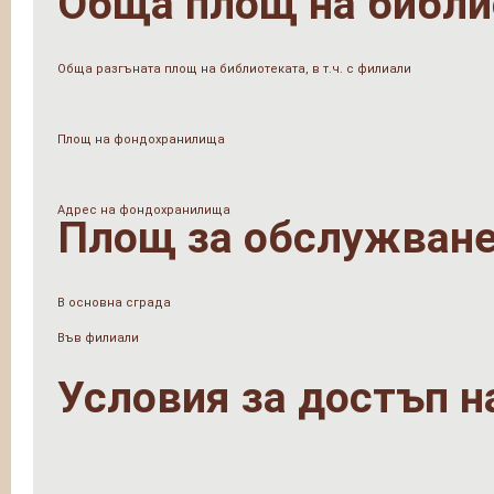
Обща площ на библи
Обща разгъната площ на библиотеката, в т.ч. с филиали
Площ на фондохранилища
Адрес на фондохранилища
Площ за обслужване
В основна сграда
Във филиали
Условия за достъп н