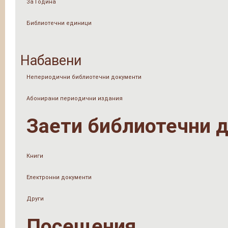
За Година
Библиотечни единици
Набавени
Непериодични библиотечни документи
Абонирани периодични издания
Заети библиотечни 
Книги
Електронни документи
Други
Посещения