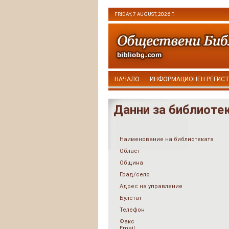
FRIDAY, 7 AUGUST, 2026 Г.
НАЧАЛО
ИНФОРМАЦИОНЕН РЕГИС
Данни за библиоте
Наименование на библиотеката
Област
Община
Град/село
Адрес на управление
Булстат
Телефон
Факс
Email