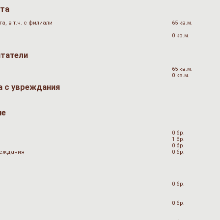
ата
, в т.ч. с филиали
65 кв.м.
0 кв.м.
итатели
65 кв.м.
0 кв.м.
а с увреждания
не
0 бр.
1 бр.
0 бр.
вреждания
0 бр.
0 бр.
0 бр.