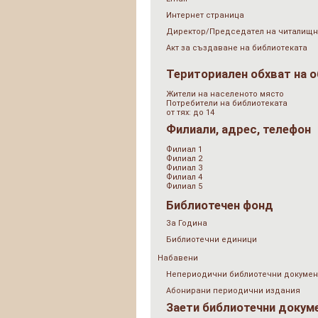
Интернет страница
Директор/Председател на читалищн
Акт за създаване на библиотеката
Териториален обхват на 
Жители на населеното място
Потребители на библиотеката
от тях: до 14
Филиали, адрес, телефон
Филиал 1
Филиал 2
Филиал 3
Филиал 4
Филиал 5
Библиотечен фонд
За Година
Библиотечни единици
Набавени
Непериодични библиотечни докумен
Абонирани периодични издания
Заети библиотечни докум