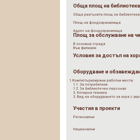
Обща площ на библиотек
Обща разгъната площ на библиотеката
Площ на фондохранилища
Адрес на фондохранилища
Площ за обслужване на ч
В основна сграда
Във филиали
Условия за достъп на хор
Оборудване и обзавежда
1.Компютъризирани работни места:
1.1. За потребители
1.2. За библиотечен персонал
2. Копирна техника
3. Вид на оборудването за хора с у
Участия в проекти
Регионални
Национални