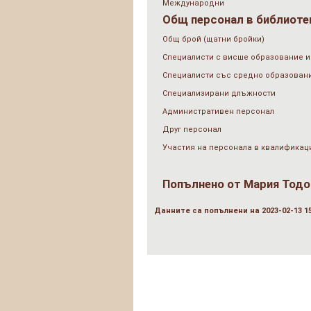
Международни
Общ персонал в библиотек
Общ брой (щатни бройки)
Специалисти с висше образование и
Специалисти със средно образован
Специализирани длъжности
Административен персонал
Друг персонал
Участия на персонала в квалификац
Попълнено от
Мария Тодо
Данните са попълнени на 2023-02-13 15