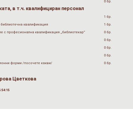
0 бр.
ата, в т.ч. квалифициран персонал
1 бр.
 библиотечна квалификация
1 бр.
ие с професионална квалификация „библиотекар”
0 бр.
0 бр.
0 бр.
0 бр.
ионни форми /посочете какви/
0 бр.
рова Цветкова
:54:15