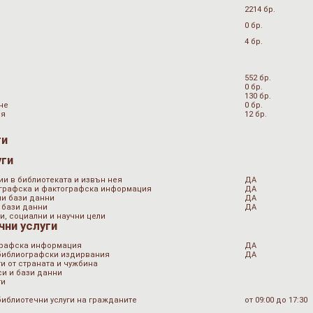
2214 бр.
0 бр.
4 бр.
552 бр.
0 бр.
130 бр.
не
0 бр.
ия
12 бр.
ги
уги
ии в библиотеката и извън нея
ДА
ографска и фактографска информация
ДА
ни бази данни
ДА
 бази данни
ДА
и, социални и научни цели
чни услуги
графска информация
ДА
 библиографски издирвания
ДА
и от страната и чужбина
и и бази данни
ти
библиотечни услуги на гражданите
от 09:00 до 17:30