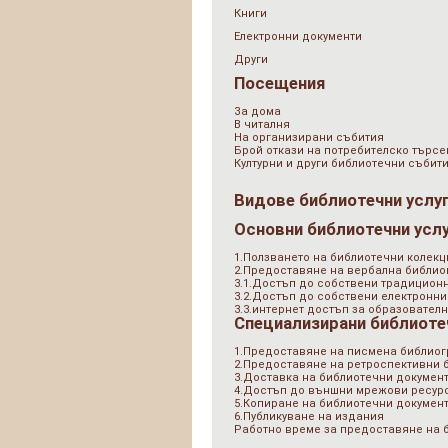
Книги
Електронни документи
Други
Посещения
За дома
В читалня
На организирани събития
Брой откази на потребителско търсе
Културни и други библиотечни събит
Видове библиотечни услу
Основни библиотечни усл
1.Ползването на библиотечни колекц
2.Предоставяне на вербална библи
3.1.Достъп до собствени традицион
3.2.Достъп до собствени електронни
3.3.интернет достъп за образователн
Специализирани библиоте
1.Предоставяне на писмена библио
2.Предоставяне на ретроспективни
3.Доставка на библиотечни документ
4.Достъп до външни мрежови ресурс
5.Копиране на библиотечни докумен
6.Публикуване на издания
Работно време за предоставяне на 