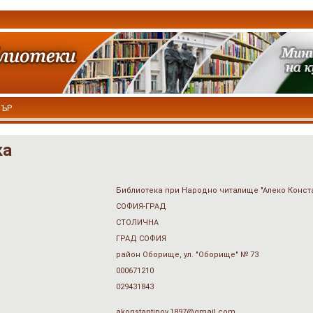
ТЪР
ка
Библиотека при Народно читалище "Алеко Конста
СОФИЯ-ГРАД
СТОЛИЧНА
ГРАД СОФИЯ
район Оборище, ул. "Оборище" № 73
000671210
029431843
akonstantinov.1897@gmail.com