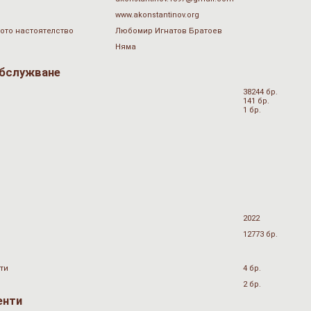
www.akonstantinov.org
ото настоятелство
Любомир Игнатов Братоев
Няма
обслужване
38244 бр.
141 бр.
1 бр.
2022
12773 бр.
ти
4 бр.
2 бр.
енти