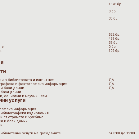
1678 бр.
0 бр.
30 бр.
532 бр.
459 бр.
39 бр.
не
0 бр.
ия
109 бр.
ги
уги
ии в библиотеката и извън нея
ДА
ографска и фактографска информация
ДА
ни бази данни
ДА
 бази данни
и, социални и научни цели
чни услуги
графска информация
 библиографски издирвания
и от страната и чужбина
и и бази данни
ти
библиотечни услуги на гражданите
от 8:00 до 12:00