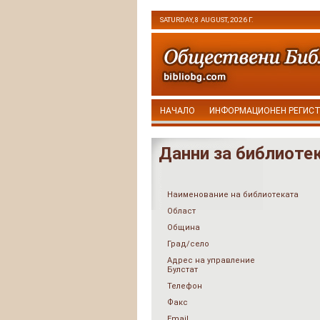
SATURDAY, 8 AUGUST, 2026 Г.
НАЧАЛО
ИНФОРМАЦИОНЕН РЕГИС
Данни за библиоте
Наименование на библиотеката
Област
Община
Град/село
Адрес на управление
Булстат
Телефон
Факс
Email