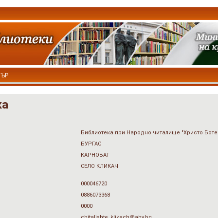
ТЪР
ка
Библиотека при Народно читалище "Христо Ботев 
БУРГАС
КАРНОБАТ
СЕЛО КЛИКАЧ
000046720
0886073368
0000
chitalishte_klikach@abv.bg