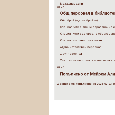
Международни
няма
Общ персонал в библиотек
Общ брой (щатни бройки)
Специалисти с висше образование и
Специалисти със средно образован
Специализирани длъжности
Административен персонал
Друг персонал
Участия на персонала в квалификац
няма
Попълнено от
Мейрем Али
Данните са попълнени на 2022-02-23 10