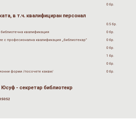
0 бр.
ата, в т.ч. квалифициран персонал
0.5 бр.
 библиотечна квалификация
0 бр.
ие с професионална квалификация „библиотекар”
0 бр.
0 бр.
1 бр.
0 бр.
ионни форми /посочете какви/
0 бр.
 Юсуф - секретар библиотекр
:50:52