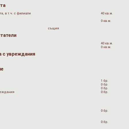
ата
, в т.ч. с филиали
40 кв.м.
0 кв.м.
същия
итатели
40 кв.м.
0 кв.м.
а с увреждания
не
1 бр.
0 бр.
0 бр.
вреждания
0 бр.
0 бр.
0 бр.