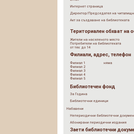
Интернет страница
Директор/Председател на читалищн
Акт за създаване на библиотеката
Териториален обхват на 
Жители на населеното място
Потребители на библиотеката
от тях: до 14
Филиали, адрес, телефон
Филиал 1
няма
Филиал 2
Филиал 3
Филиал 4
Филиал 5
Библиотечен фонд
За Година
Библиотечни единици
Набавени
Непериодични библиотечни докумен
Абонирани периодични издания
Заети библиотечни докум