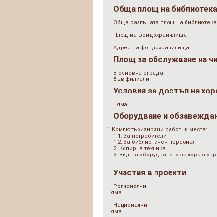
Обща площ на библиотек
Обща разгъната площ на библиотеката
Площ на фондохранилища
Адрес на фондохранилища
Площ за обслужване на ч
В основна сграда
Във филиали
Условия за достъп на хор
няма
Оборудване и обзавежда
1.Компютъризирани работни места:
1.1. За потребители
1.2. За библиотечен персонал
2. Копирна техника
3. Вид на оборудването за хора с у
Участия в проекти
Регионални
няма
Национални
няма