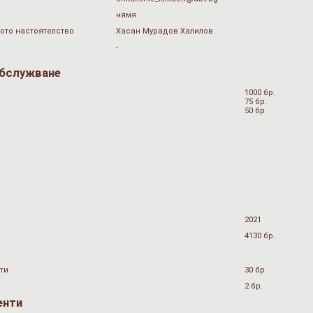
нямя
ото настоятелство
Хасан Мурадов Халилов
-
обслужване
1000 бр.
75 бр.
50 бр.
2021
4130 бр.
ти
30 бр.
2 бр.
енти