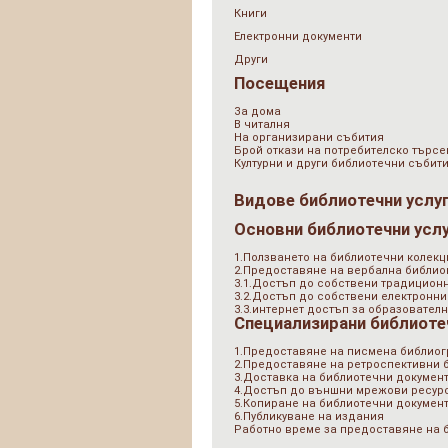
Книги
Електронни документи
Други
Посещения
За дома
В читалня
На организирани събития
Брой откази на потребителско търсе
Културни и други библиотечни събит
Видове библиотечни услу
Основни библиотечни усл
1.Ползването на библиотечни колекц
2.Предоставяне на вербална библи
3.1.Достъп до собствени традицион
3.2.Достъп до собствени електронни
3.3.интернет достъп за образователн
Специализирани библиоте
1.Предоставяне на писмена библио
2.Предоставяне на ретроспективни
3.Доставка на библиотечни документ
4.Достъп до външни мрежови ресурс
5.Копиране на библиотечни докумен
6.Публикуване на издания
Работно време за предоставяне на 