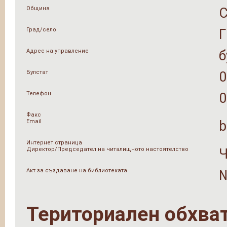
Община
Град/село
Адрес на управление
б
Булстат
0
Телефон
0
Факс
Email
b
Интернет страница
Директор/Председател на читалищното настоятелство
Ч
Акт за създаване на библиотеката
№
Териториален обхва