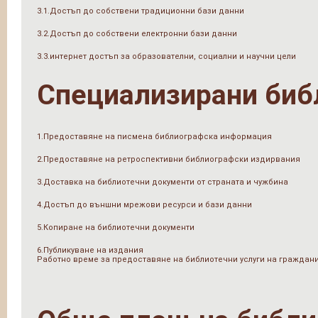
3.1.Достъп до собствени традиционни бази данни
3.2.Достъп до собствени електронни бази данни
3.3.интернет достъп за образователни, социални и научни цели
Специализирани биб
1.Предоставяне на писмена библиографска информация
2.Предоставяне на ретроспективни библиографски издирвания
3.Доставка на библиотечни документи от страната и чужбина
4.Достъп до външни мрежови ресурси и бази данни
5.Копиране на библиотечни документи
6.Публикуване на издания
Работно време за предоставяне на библиотечни услуги на граждан