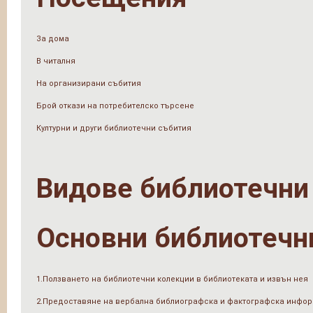
За дома
В читалня
На организирани събития
Брой откази на потребителско търсене
Културни и други библиотечни събития
Видове библиотечни
Основни библиотечн
1.Ползването на библиотечни колекции в библиотеката и извън нея
2.Предоставяне на вербална библиографска и фактографска инфо