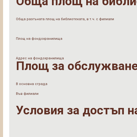
Обща площ на библи
Обща разгъната площ на библиотеката, в т.ч. с филиали
Площ на фондохранилища
Адрес на фондохранилища
Площ за обслужване
В основна сграда
Във филиали
Условия за достъп н