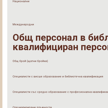
Национални
Международни
Общ персонал в библи
квалифициран персо
Общ брой (щатни бройки)
Специалисти с висше образование и библиотечна квалификация
Специалисти със средно образование с професионална квалифика
Специализирани длъжности