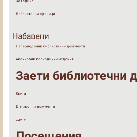
За Година
Библиотечни единици
Набавени
Непериодични библиотечни документи
Абонирани периодични издания
Заети библиотечни 
Книги
Електронни документи
Други
Посещения