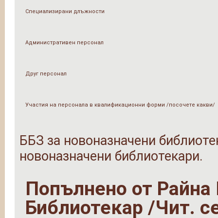
Специализирани длъжности
Административен персонал
Друг персонал
Участия на персонала в квалификационни форми /посочете какви/
ББЗ за новоназначени библиоте
новоназначени библиотекари.
Попълнено от
Райна
Библиотекар /Чит. с