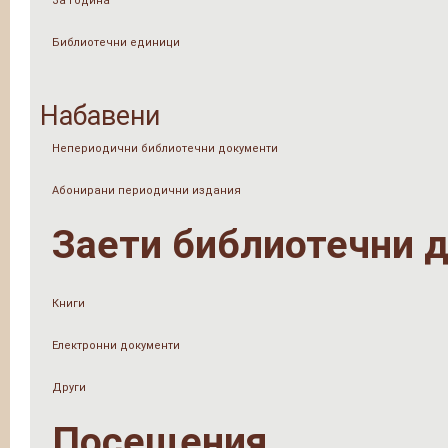
За Година
Библиотечни единици
Набавени
Непериодични библиотечни документи
Абонирани периодични издания
Заети библиотечни 
Книги
Електронни документи
Други
Посещения