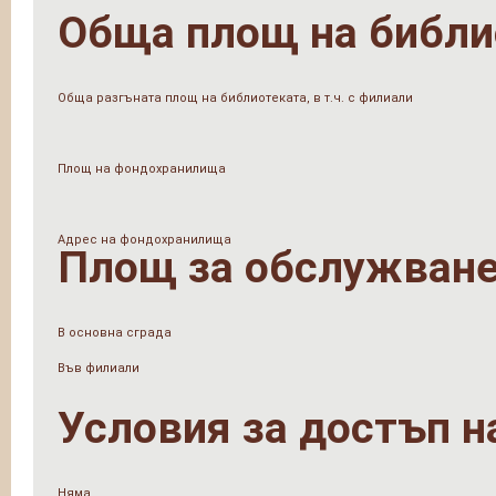
Обща площ на библи
Обща разгъната площ на библиотеката, в т.ч. с филиали
Площ на фондохранилища
Адрес на фондохранилища
Площ за обслужване
В основна сграда
Във филиали
Условия за достъп н
Няма.