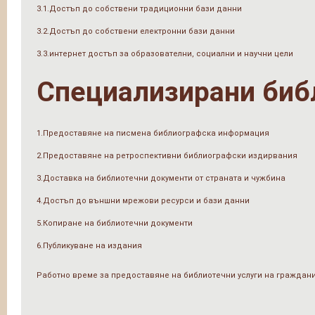
3.1.Достъп до собствени традиционни бази данни
3.2.Достъп до собствени електронни бази данни
3.3.интернет достъп за образователни, социални и научни цели
Специализирани биб
1.Предоставяне на писмена библиографска информация
2.Предоставяне на ретроспективни библиографски издирвания
3.Доставка на библиотечни документи от страната и чужбина
4.Достъп до външни мрежови ресурси и бази данни
5.Копиране на библиотечни документи
6.Публикуване на издания
Работно време за предоставяне на библиотечни услуги на граждан