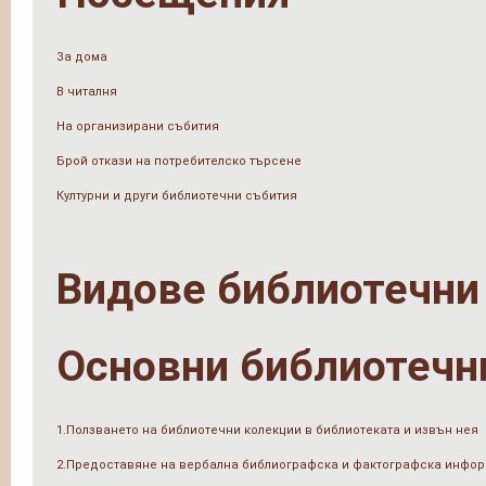
За дома
В читалня
На организирани събития
Брой откази на потребителско търсене
Културни и други библиотечни събития
Видове библиотечни
Основни библиотечн
1.Ползването на библиотечни колекции в библиотеката и извън нея
2.Предоставяне на вербална библиографска и фактографска инфо