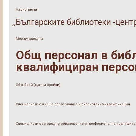
Национални
,,Българските библиотеки -цент
Международни
Общ персонал в библи
квалифициран персо
Общ брой (щатни бройки)
Специалисти с висше образование и библиотечна квалификация
Специалисти със средно образование с професионална квалифика