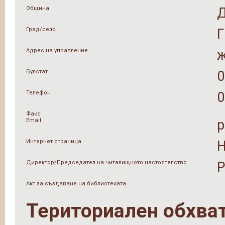
Община
Град/село
Адрес на управление
ж
Булстат
0
Телефон
0
Факс
Email
p
Интернет страница
Н
Директор/Председател на читалищното настоятелство
Р
Акт за създаване на библиотеката
Териториален обхва