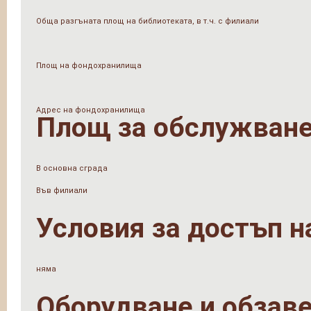
Обща разгъната площ на библиотеката, в т.ч. с филиали
Площ на фондохранилища
Адрес на фондохранилища
Площ за обслужване
В основна сграда
Във филиали
Условия за достъп н
няма
Оборудване и обзав