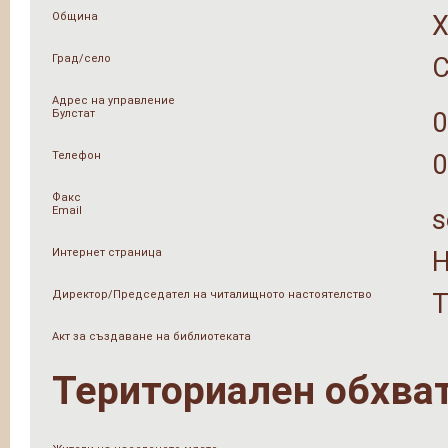
Община
Град/село
Адрес на управление
Булстат
0
Телефон
0
Факс
Email
s
Интернет страница
Н
Директор/Председател на читалищното настоятелство
Т
Акт за създаване на библиотеката
Териториален обхва