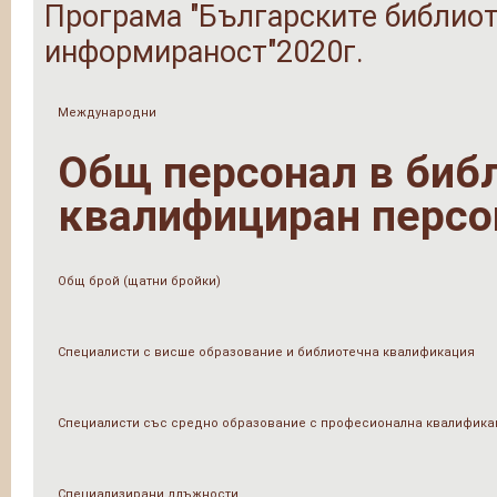
Програма "Българските библиот
информираност"2020г.
Международни
Общ персонал в библи
квалифициран персо
Общ брой (щатни бройки)
Специалисти с висше образование и библиотечна квалификация
Специалисти със средно образование с професионална квалифика
Специализирани длъжности