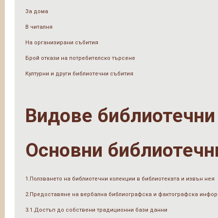
За дома
В читалня
На организирани събития
Брой откази на потребителско търсене
Културни и други библиотечни събития
Видове библиотечни
Основни библиотечн
1.Ползването на библиотечни колекции в библиотеката и извън нея
2.Предоставяне на вербална библиографска и фактографска инфо
3.1.Достъп до собствени традиционни бази данни