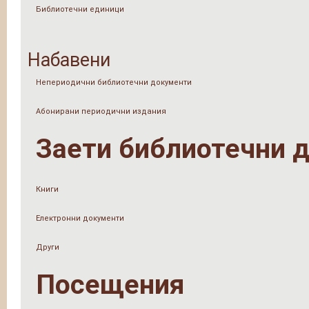
Библиотечни единици
Набавени
Непериодични библиотечни документи
Абонирани периодични издания
Заети библиотечни 
Книги
Електронни документи
Други
Посещения