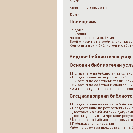
Книги
Електронни документи
Други
Посещения
За дома
В читалня
На организирани събития
Брой откази на потребителско търсе
Културни и други библиотечни събит
Видове библиотечни услу
Основни библиотечни усл
1.Ползването на библиотечни колекц
2.Предоставяне на вербална библи
3.1.Достъп до собствени традицион
3.2.Достъп до собствени електронни
3.3.интернет достъп за образователн
Специализирани библиоте
1.Предоставяне на писмена библио
2.Предоставяне на ретроспективни
3.Доставка на библиотечни документ
4.Достъп до външни мрежови ресурс
5.Копиране на библиотечни докумен
6.Публикуване на издания
Работно време за предоставяне на 