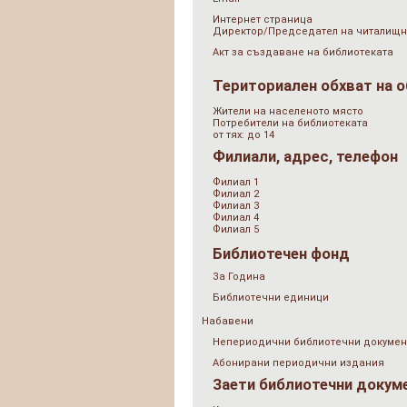
Интернет страница
Директор/Председател на читалищн
Акт за създаване на библиотеката
Териториален обхват на 
Жители на населеното място
Потребители на библиотеката
от тях: до 14
Филиали, адрес, телефон
Филиал 1
Филиал 2
Филиал 3
Филиал 4
Филиал 5
Библиотечен фонд
За Година
Библиотечни единици
Набавени
Непериодични библиотечни докумен
Абонирани периодични издания
Заети библиотечни докум