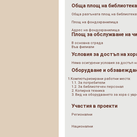
Обща площ на библиотек
Обща разгъната площ на библиотеката
Площ на фондохранилища
Адрес на фондохранилища
Площ за обслужване на ч
В основна сграда
Във филиали
Условия за достъп на хор
Няма осигурени условия за достъп н
Оборудване и обзавежда
1.Компютъризирани работни места:
1.1. За потребители
1.2. За библиотечен персонал
2. Копирна техника
3. Вид на оборудването за хора с у
Участия в проекти
Регионални
Национални