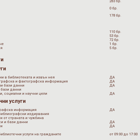
283 бр.
0 бр.
178 бр.
110 бр.
53 бр.
72 бр.
не
1 бр.
ия
5 бр.
ги
уги
ии в библиотеката и извън нея
ДА
ографска и фактографска информация
ДА
ни бази данни
ДА
 бази данни
и, социални и научни цели
ДА
чни услуги
графска информация
ДА
 библиографски издирвания
и от страната и чужбина
и и бази данни
ДА
ти
ДА
библиотечни услуги на гражданите
от 09:00 до 17:00