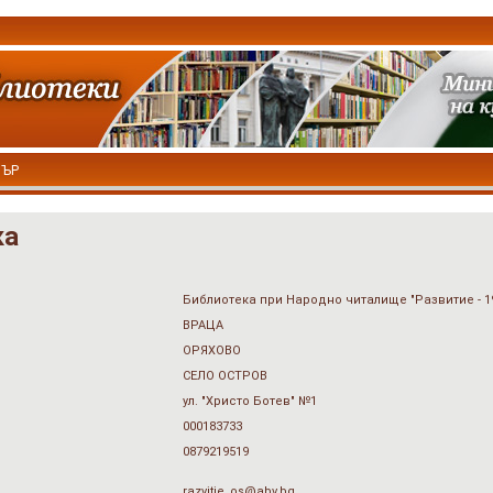
ТЪР
ка
Библиотека при Народно читалище "Развитие - 1
ВРАЦА
ОРЯХОВО
СЕЛО ОСТРОВ
ул. "Христо Ботев" №1
000183733
0879219519
razvitie_os@abv.bg