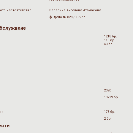
ото настоятелство
Веселина Ангелова Атанасова
ф. дело № 828 / 1997 г.
обслужване
1218 бр.
110 бр.
43 бр.
2020
13219 бр.
ти
178 бр.
2 бр.
енти