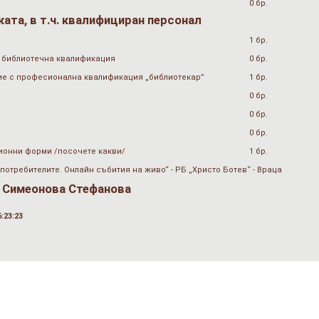
0 бр.
ата, в т.ч. квалифициран персонал
1 бр.
 библиотечна квалификация
0 бр.
ие с професионална квалификация „библиотекар”
1 бр.
0 бр.
0 бр.
0 бр.
ионни форми /посочете какви/
1 бр.
потребителите. Онлайн събития на живо“ - РБ „Христо Ботев“ - Враца
 Симеонова Стефанова
:23:23