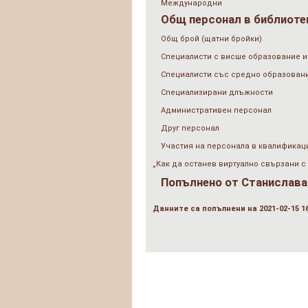
Международни
Общ персонал в библиотек
Общ брой (щатни бройки)
Специалисти с висше образование и
Специалисти със средно образован
Специализирани длъжности
Административен персонал
Друг персонал
Участия на персонала в квалификац
„Как да останев виртуално свързани с 
Попълнено от
Станислава
Данните са попълнени на 2021-02-15 16