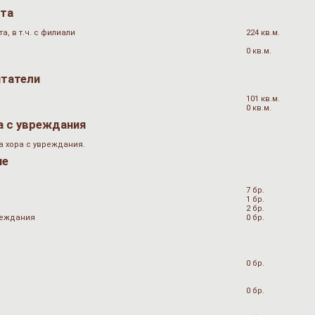
ата
, в т.ч. с филиали
224 кв.м.
0 кв.м.
итатели
101 кв.м.
0 кв.м.
а с увреждания
а хора с увреждания.
не
7 бр.
1 бр.
2 бр.
вреждания
0 бр.
0 бр.
0 бр.