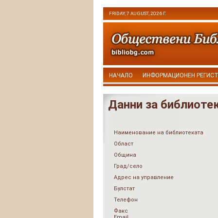
FRIDAY, 7 AUGUST, 2026 Г.
НАЧАЛО
ИНФОРМАЦИОНЕН РЕГИС
Данни за библиоте
Наименование на библиотеката
Област
Община
Град/село
Адрес на управление
Булстат
Телефон
Факс
Email