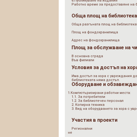
6.Публикуване на издания
Работно време за предоставяне на 
Обща площ на библиотек
Обща разгъната площ на библиотеката
Площ на фондохранилища
Адрес на фондохранилища
Площ за обслужване на ч
В основна сграда
Във филиали
Условия за достъп на хор
Има достъп за хора с увреждания до
библиотеката няма достъп.
Оборудване и обзавежда
1.Компютъризирани работни места:
1.1. За потребители
1.2. За библиотечен персонал
2. Копирна техника
3. Вид на оборудването за хора с у
Участия в проекти
Регионални
не