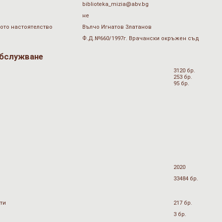
biblioteka_mizia@abv.bg
не
ото настоятелство
Вълчо Игнатов Златанов
Ф.Д.№660/1997г. Врачански окръжен съд
обслужване
3120 бр.
253 бр.
95 бр.
2020
33484 бр.
ти
217 бр.
3 бр.