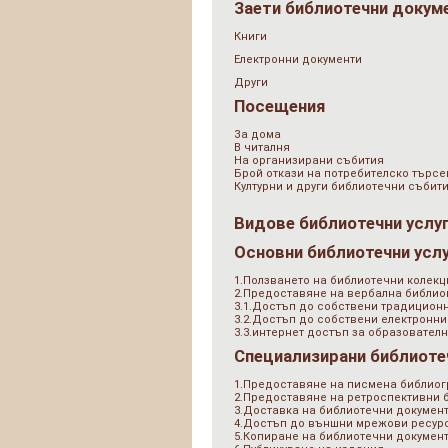
Заети библиотечни докум
Книги
Електронни документи
Други
Посещения
За дома
В читалня
На организирани събития
Брой откази на потребителско търсе
Културни и други библиотечни събит
Видове библиотечни услу
Основни библиотечни усл
1.Ползването на библиотечни колекц
2.Предоставяне на вербална библи
3.1.Достъп до собствени традицион
3.2.Достъп до собствени електронни
3.3.интернет достъп за образователн
Специализирани библиоте
1.Предоставяне на писмена библио
2.Предоставяне на ретроспективни
3.Доставка на библиотечни документ
4.Достъп до външни мрежови ресурс
5.Копиране на библиотечни докумен