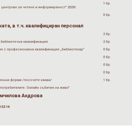
1 бр.
 центрове за четене и информираност" 2020г.
0 бр.
ата, в т.ч. квалифициран персонал
2 бр.
 библиотечна квалификация
2 бр.
ие с професионална квалификация „библиотекар”
0 бр.
0 бр.
0 бр.
0 бр.
ионни форми /посочете какви/
1 бр.
 потребителите. Онлайн събития на живо"
мчилова Андрова
:32:14