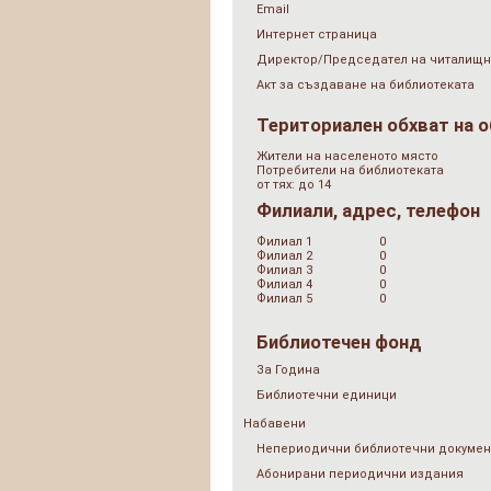
Email
Интернет страница
Директор/Председател на читалищн
Акт за създаване на библиотеката
Териториален обхват на 
Жители на населеното място
Потребители на библиотеката
от тях: до 14
Филиали, адрес, телефон
Филиал 1
0
Филиал 2
0
Филиал 3
0
Филиал 4
0
Филиал 5
0
Библиотечен фонд
За Година
Библиотечни единици
Набавени
Непериодични библиотечни докумен
Абонирани периодични издания