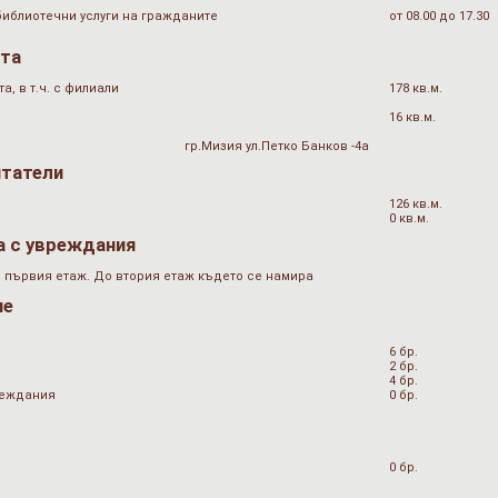
библиотечни услуги на гражданите
от 08.00 до 17.30
ата
, в т.ч. с филиали
178 кв.м.
16 кв.м.
гр.Мизия ул.Петко Банков -4а
итатели
126 кв.м.
0 кв.м.
а с увреждания
 първия етаж. До втория етаж където се намира
не
6 бр.
2 бр.
4 бр.
вреждания
0 бр.
0 бр.