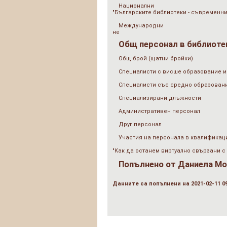
Национални
"Българските библиотеки - съвременни
Международни
не
Общ персонал в библиотек
Общ брой (щатни бройки)
Специалисти с висше образование и
Специалисти със средно образован
Специализирани длъжности
Административен персонал
Друг персонал
Участия на персонала в квалификац
"Как да останем виртуално свързани с
Попълнено от
Даниела Мо
Данните са попълнени на 2021-02-11 09