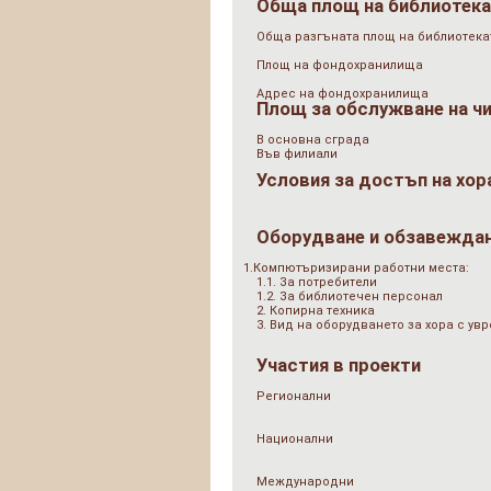
Обща площ на библиотек
Обща разгъната площ на библиотеката
Площ на фондохранилища
Адрес на фондохранилища
Площ за обслужване на ч
В основна сграда
Във филиали
Условия за достъп на хор
Оборудване и обзавежда
1.Компютъризирани работни места:
1.1. За потребители
1.2. За библиотечен персонал
2. Копирна техника
3. Вид на оборудването за хора с у
Участия в проекти
Регионални
Национални
Международни