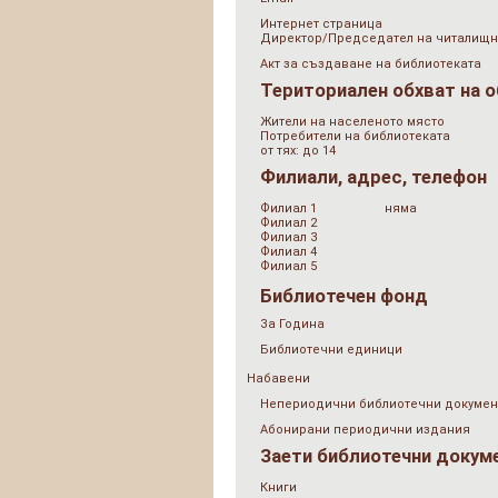
Интернет страница
Директор/Председател на читалищн
Акт за създаване на библиотеката
Териториален обхват на 
Жители на населеното място
Потребители на библиотеката
от тях: до 14
Филиали, адрес, телефон
Филиал 1
няма
Филиал 2
Филиал 3
Филиал 4
Филиал 5
Библиотечен фонд
За Година
Библиотечни единици
Набавени
Непериодични библиотечни докумен
Абонирани периодични издания
Заети библиотечни докум
Книги