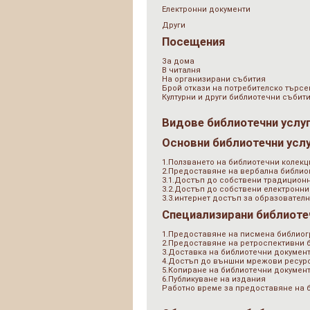
Електронни документи
Други
Посещения
За дома
В читалня
На организирани събития
Брой откази на потребителско търсе
Културни и други библиотечни събит
Видове библиотечни услу
Основни библиотечни усл
1.Ползването на библиотечни колекц
2.Предоставяне на вербална библи
3.1.Достъп до собствени традицион
3.2.Достъп до собствени електронни
3.3.интернет достъп за образователн
Специализирани библиоте
1.Предоставяне на писмена библио
2.Предоставяне на ретроспективни
3.Доставка на библиотечни документ
4.Достъп до външни мрежови ресурс
5.Копиране на библиотечни докумен
6.Публикуване на издания
Работно време за предоставяне на 