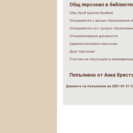
Общ персонал в библиотек
Общ брой (щатни бройки)
Специалисти с висше образование и
Специалисти със средно образован
Специализирани длъжности
Административен персонал
Друг персонал
Участия на персонала в квалификац
Попълнено от
Анка Христ
Данните са попълнени на 2021-01-21 12