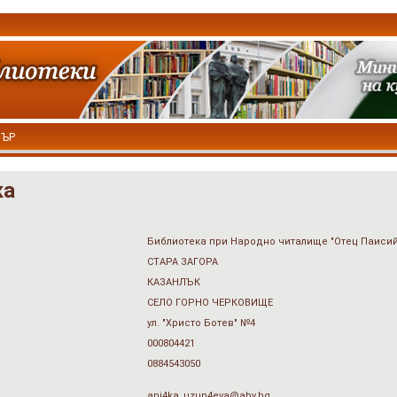
ТЪР
ка
Библиотека при Народно читалище "Отец Паисий
СТАРА ЗАГОРА
КАЗАНЛЪК
СЕЛО ГОРНО ЧЕРКОВИЩЕ
ул. "Христо Ботев" №4
000804421
0884543050
ani4ka_uzun4eva@abv.bg