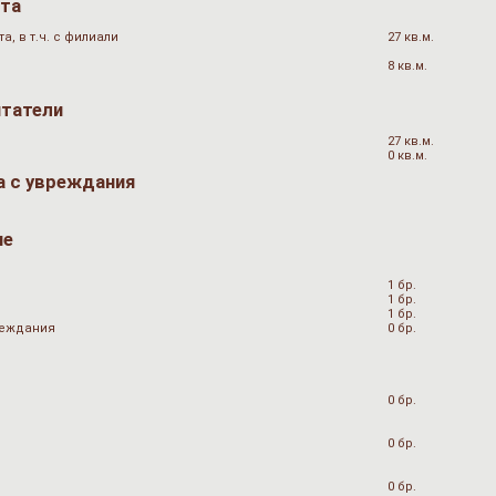
ата
, в т.ч. с филиали
27 кв.м.
8 кв.м.
итатели
27 кв.м.
0 кв.м.
а с увреждания
не
1 бр.
1 бр.
1 бр.
вреждания
0 бр.
0 бр.
0 бр.
0 бр.