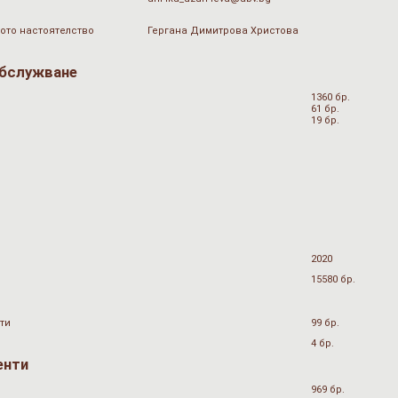
ото настоятелство
Гергана Димитрова Христова
обслужване
1360 бр.
61 бр.
19 бр.
2020
15580 бр.
ти
99 бр.
4 бр.
енти
969 бр.