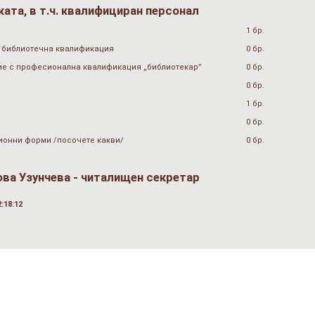
ата, в т.ч. квалифициран персонал
1 бр.
 библиотечна квалификация
0 бр.
ие с професионална квалификация „библиотекар”
0 бр.
0 бр.
1 бр.
0 бр.
ионни форми /посочете какви/
0 бр.
ова Узунчева - читалищен секретар
:18:12