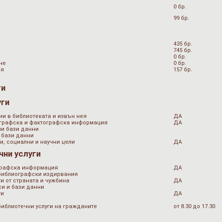
0 бр.
99 бр.
435 бр.
745 бр.
0 бр.
не
0 бр.
ия
157 бр.
ги
уги
ии в библиотеката и извън нея
ДА
ографска и фактографска информация
ДА
ни бази данни
 бази данни
и, социални и научни цели
ДА
чни услуги
графска информация
ДА
 библиографски издирвания
и от страната и чужбина
ДА
и и бази данни
ти
ДА
библиотечни услуги на гражданите
от 8.30 до 17.30