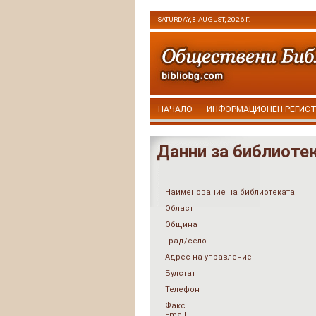
SATURDAY, 8 AUGUST, 2026 Г.
НАЧАЛО
ИНФОРМАЦИОНЕН РЕГИС
Данни за библиоте
Наименование на библиотеката
Област
Община
Град/село
Адрес на управление
Булстат
Телефон
Факс
Email