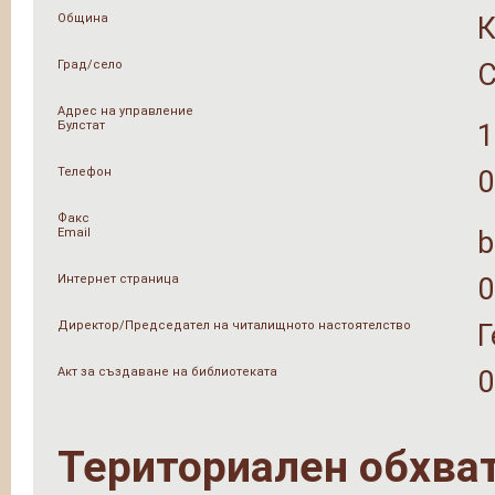
Община
Град/село
Адрес на управление
Булстат
1
Телефон
0
Факс
Email
b
Интернет страница
0
Директор/Председател на читалищното настоятелство
Г
Акт за създаване на библиотеката
0
Териториален обхва