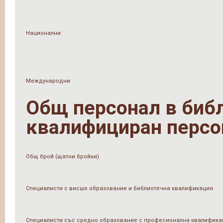
Национални
Международни
Общ персонал в библи
квалифициран персо
Общ брой (щатни бройки)
Специалисти с висше образование и библиотечна квалификация
Специалисти със средно образование с професионална квалифика