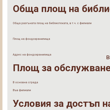
Обща площ на библи
Обща разгъната площ на библиотеката, в т.ч. с филиали
Площ на фондохранилища
Адрес на фондохранилища
в
Площ за обслужване
В основна сграда
Във филиали
Условия за достъп н