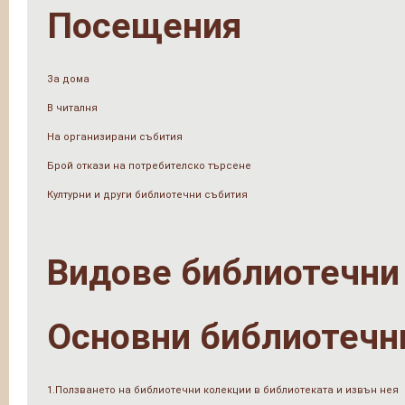
Посещения
За дома
В читалня
На организирани събития
Брой откази на потребителско търсене
Културни и други библиотечни събития
Видове библиотечни
Основни библиотечн
1.Ползването на библиотечни колекции в библиотеката и извън нея