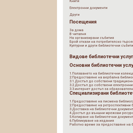
Книги
Електронни документи
Други
Посещения
За дома
В читалня
На организирани събития
Брой откази на потребителско търсе
Културни и други библиотечни събит
Видове библиотечни услу
Основни библиотечни усл
1.Ползването на библиотечни колекц
2.Предоставяне на вербална библи
3.1.Достъп до собствени традицион
3.2.Достъп до собствени електронни
3.3.интернет достъп за образователн
Специализирани библиоте
1.Предоставяне на писмена библио
2.Предоставяне на ретроспективни
3.Доставка на библиотечни документ
4.Достъп до външни мрежови ресурс
5.Копиране на библиотечни докумен
6.Публикуване на издания
Работно време за предоставяне на 