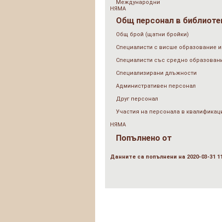
Международни
НЯМА
Общ персонал в библиотек
Общ брой (щатни бройки)
Специалисти с висше образование и
Специалисти със средно образован
Специализирани длъжности
Административен персонал
Друг персонал
Участия на персонала в квалификац
НЯМА
Попълнено от
Данните са попълнени на 2020-03-31 11