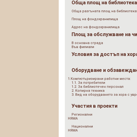
Обща площ на библиотек
Обща разгъната площ на библиотеката
Площ на фондохранилища
Адрес на фондохранилища
Площ за обслужване на ч
В основна сграда
Във филиали
Условия за достъп на хор
Оборудване и обзавежда
1.Компютъризирани работни места:
1.1. За потребители
1.2. За библиотечен персонал
2. Копирна техника
3. Вид на оборудването за хора с у
Участия в проекти
Регионални
НЯМА
Национални
НЯМА