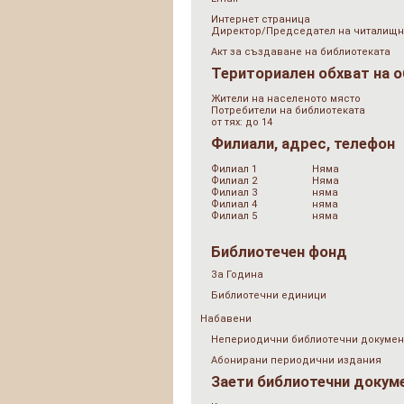
Интернет страница
Директор/Председател на читалищн
Акт за създаване на библиотеката
Териториален обхват на 
Жители на населеното място
Потребители на библиотеката
от тях: до 14
Филиали, адрес, телефон
Филиал 1
Няма
Филиал 2
Няма
Филиал 3
няма
Филиал 4
няма
Филиал 5
няма
Библиотечен фонд
За Година
Библиотечни единици
Набавени
Непериодични библиотечни докумен
Абонирани периодични издания
Заети библиотечни докум