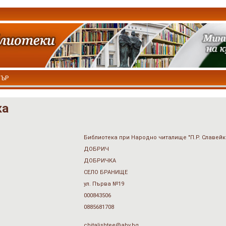
ТЪР
ка
Библиотека при Народно читалище "П.Р. Славейков
ДОБРИЧ
ДОБРИЧКА
СЕЛО БРАНИЩЕ
ул. Първа №19
000843506
0885681708
chitalishtee@abv.bg