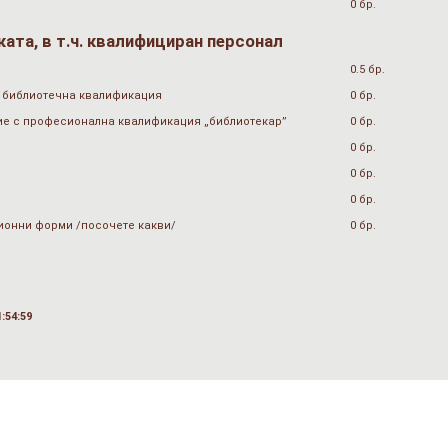
0 бр.
ата, в т.ч. квалифициран персонал
0.5 бр.
 библиотечна квалификация
0 бр.
ие с професионална квалификация „библиотекар”
0 бр.
0 бр.
0 бр.
0 бр.
ионни форми /посочете какви/
0 бр.
:54:59