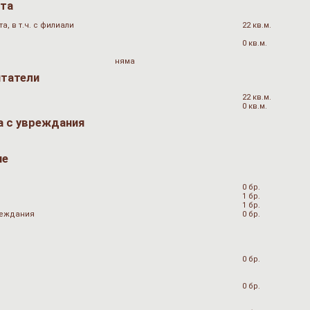
ата
, в т.ч. с филиали
22 кв.м.
0 кв.м.
няма
итатели
22 кв.м.
0 кв.м.
а с увреждания
не
0 бр.
1 бр.
1 бр.
вреждания
0 бр.
0 бр.
0 бр.