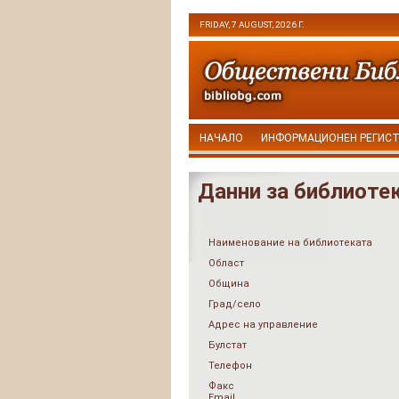
FRIDAY, 7 AUGUST, 2026 Г.
НАЧАЛО
ИНФОРМАЦИОНЕН РЕГИС
Данни за библиоте
Наименование на библиотеката
Област
Община
Град/село
Адрес на управление
Булстат
Телефон
Факс
Email