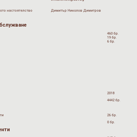
ото настоятелство
Димитър Николов Димитров
обслужване
460 бр.
19 бр.
6 бр.
2018
4442 бр.
ти
26 бр.
0 бр.
енти