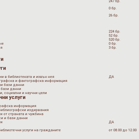
247 бр.
0 бр.
26 бр.
224 бр.
52 бр.
520 бр.
не
0 бр.
ия
3 бр.
ги
уги
ии в библиотеката и извън нея
ДА
ографска и фактографска информация
ни бази данни
 бази данни
и, социални и научни цели
чни услуги
графска информация
 библиографски издирвания
и от страната и чужбина
и и бази данни
ти
ДА
библиотечни услуги на гражданите
от 08.00 до 12.00