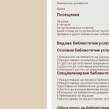
Електронни документи
Други
Посещения
За дома
В читалня
На организирани събития
Брой откази на потребителско търсе
Културни и други библиотечни събит
Видове библиотечни услу
Основни библиотечни усл
1.Ползването на библиотечни колекц
2.Предоставяне на вербална библи
3.1.Достъп до собствени традицион
3.2.Достъп до собствени електронни
3.3.интернет достъп за образователн
Специализирани библиоте
1.Предоставяне на писмена библио
2.Предоставяне на ретроспективни
3.Доставка на библиотечни документ
4.Достъп до външни мрежови ресурс
5.Копиране на библиотечни докумен
6.Публикуване на издания
Работно време за предоставяне на 
Обща площ на библиотек