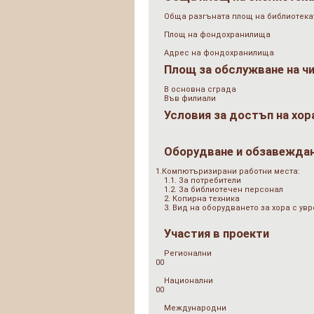
Обща разгъната площ на библиотеката
Площ на фондохранилища
Адрес на фондохранилища
Площ за обслужване на ч
В основна сграда
Във филиали
Условия за достъп на хор
Оборудване и обзавежда
1.Компютъризирани работни места:
1.1. За потребители
1.2. За библиотечен персонал
2. Копирна техника
3. Вид на оборудването за хора с у
Участия в проекти
Регионални
00
Национални
00
Международни