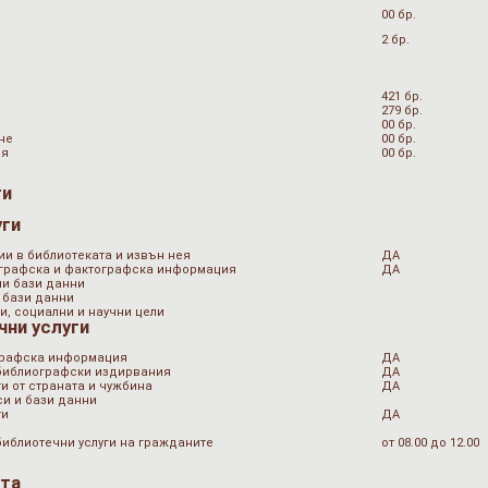
00 бр.
2 бр.
421 бр.
279 бр.
00 бр.
не
00 бр.
ия
00 бр.
ги
уги
ии в библиотеката и извън нея
ДА
ографска и фактографска информация
ДА
ни бази данни
 бази данни
и, социални и научни цели
чни услуги
графска информация
ДА
 библиографски издирвания
ДА
и от страната и чужбина
ДА
и и бази данни
ти
ДА
библиотечни услуги на гражданите
от 08.00 до 12.00
ата