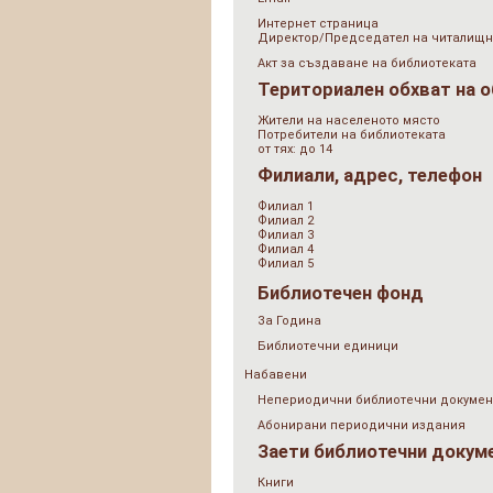
Интернет страница
Директор/Председател на читалищн
Акт за създаване на библиотеката
Териториален обхват на 
Жители на населеното място
Потребители на библиотеката
от тях: до 14
Филиали, адрес, телефон
Филиал 1
Филиал 2
Филиал 3
Филиал 4
Филиал 5
Библиотечен фонд
За Година
Библиотечни единици
Набавени
Непериодични библиотечни докумен
Абонирани периодични издания
Заети библиотечни докум
Книги