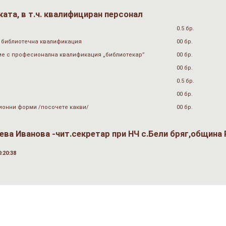
ата, в т.ч. квалифициран персонал
0.5 бр.
 библиотечна квалификация
00 бр.
ие с професионална квалификация „библиотекар”
00 бр.
00 бр.
0.5 бр.
00 бр.
ионни форми /посочете какви/
00 бр.
ва Иванова -чит.секретар при НЧ с.Бели бряг,община 
:20:38