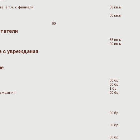
, в т.ч. с филиали
38 кв.м.
00 кв.м.
00
итатели
38 кв.м.
00 кв.м.
а с увреждания
не
00 бр.
00 бр.
1 бр.
вреждания
00 бр.
00 бр.
00 бр.
00 бр.