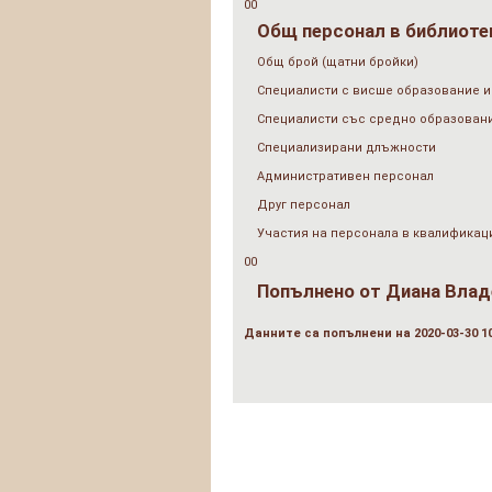
00
Общ персонал в библиотек
Общ брой (щатни бройки)
Специалисти с висше образование и
Специалисти със средно образован
Специализирани длъжности
Административен персонал
Друг персонал
Участия на персонала в квалификац
00
Попълнено от
Диана Владе
Данните са попълнени на 2020-03-30 10