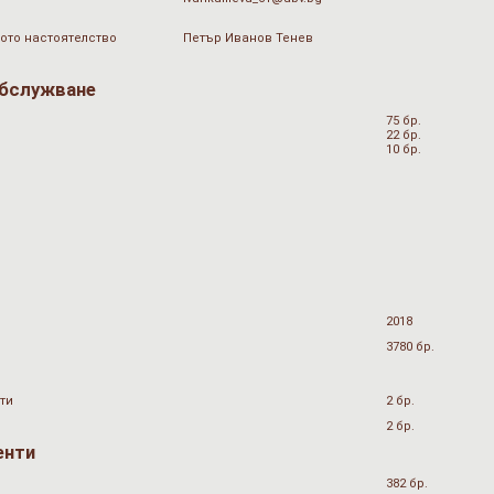
ото настоятелство
Петър Иванов Тенев
обслужване
75 бр.
22 бр.
10 бр.
2018
3780 бр.
ти
2 бр.
2 бр.
енти
382 бр.