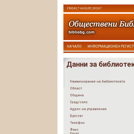
FRIDAY, 7 AUGUST, 2026 Г.
НАЧАЛО
ИНФОРМАЦИОНЕН РЕГИС
Данни за библиоте
Наименование на библиотеката
Област
Община
Град/село
Адрес на управление
Булстат
Телефон
Факс
Email