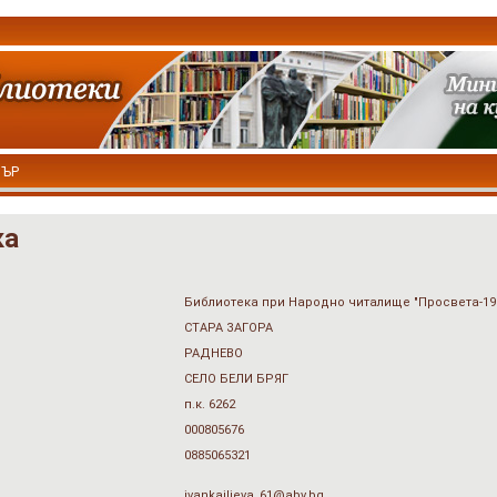
ТЪР
ка
Библиотека при Народно читалище "Просвета-1933
СТАРА ЗАГОРА
РАДНЕВО
СЕЛО БЕЛИ БРЯГ
п.к. 6262
000805676
0885065321
ivankailieva_61@abv.bg