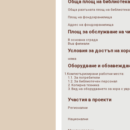
Обща площ на библиотек
Обща разгъната площ на библиотеката
Площ на фондохранилища
Адрес на фондохранилища
Площ за обслужване на ч
В основна сграда
Във филиали
Условия за достъп на хор
няма
Оборудване и обзавежда
1.Компютъризирани работни места:
1.1. За потребители
1.2. За библиотечен персонал
2. Копирна техника
3. Вид на оборудването за хора с у
Участия в проекти
Регионални
Национални