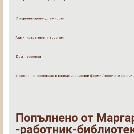
Специализирани длъжности
Административен персонал
Друг персонал
Участия на персонала в квалификационни форми /посочете какви/
Попълнено от
Марга
-работник-библиоте