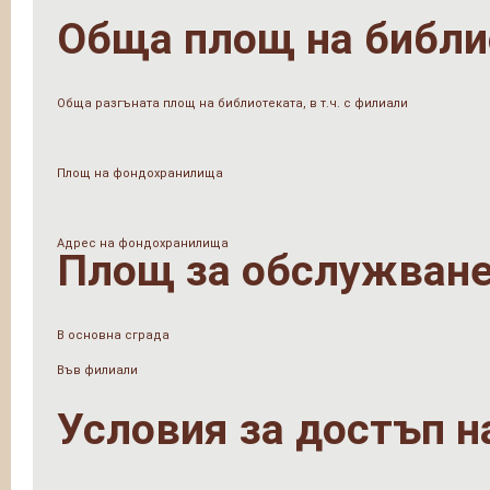
Обща площ на библи
Обща разгъната площ на библиотеката, в т.ч. с филиали
Площ на фондохранилища
Адрес на фондохранилища
Площ за обслужване
В основна сграда
Във филиали
Условия за достъп н