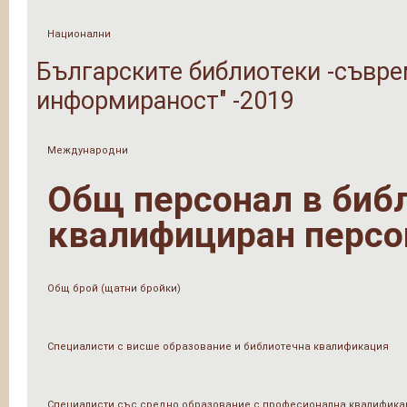
Национални
Българските библиотеки -съвре
информираност" -2019
Международни
Общ персонал в библи
квалифициран персо
Общ брой (щатни бройки)
Специалисти с висше образование и библиотечна квалификация
Специалисти със средно образование с професионална квалифика