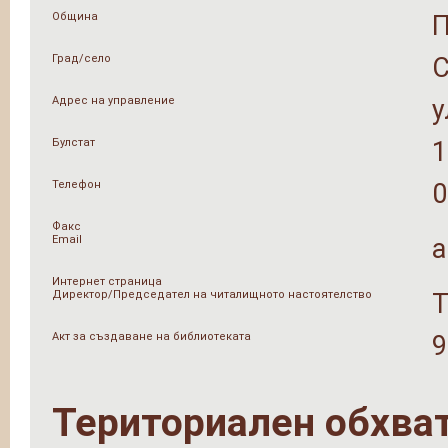
Община
Град/село
Адрес на управление
у
Булстат
1
Телефон
0
Факс
Email
a
Интернет страница
Директор/Председател на читалищното настоятелство
Т
Акт за създаване на библиотеката
9
Териториален обхва