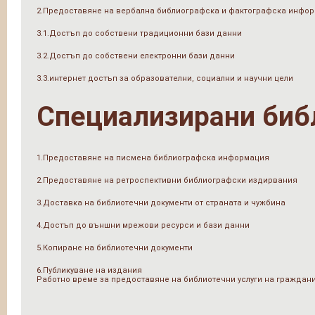
2.Предоставяне на вербална библиографска и фактографска инфо
3.1.Достъп до собствени традиционни бази данни
3.2.Достъп до собствени електронни бази данни
3.3.интернет достъп за образователни, социални и научни цели
Специализирани биб
1.Предоставяне на писмена библиографска информация
2.Предоставяне на ретроспективни библиографски издирвания
3.Доставка на библиотечни документи от страната и чужбина
4.Достъп до външни мрежови ресурси и бази данни
5.Копиране на библиотечни документи
6.Публикуване на издания
Работно време за предоставяне на библиотечни услуги на граждан