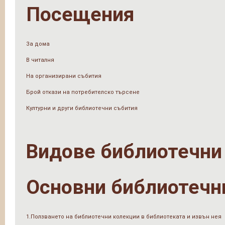
Посещения
За дома
В читалня
На организирани събития
Брой откази на потребителско търсене
Културни и други библиотечни събития
Видове библиотечни
Основни библиотечн
1.Ползването на библиотечни колекции в библиотеката и извън нея