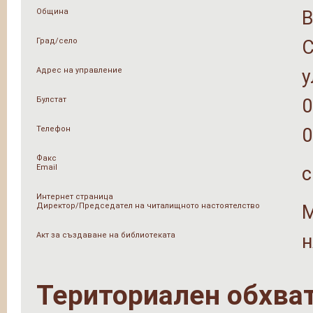
Община
Град/село
Адрес на управление
у
Булстат
0
Телефон
0
Факс
Email
c
Интернет страница
Директор/Председател на читалищното настоятелство
М
Акт за създаване на библиотеката
н
Териториален обхва