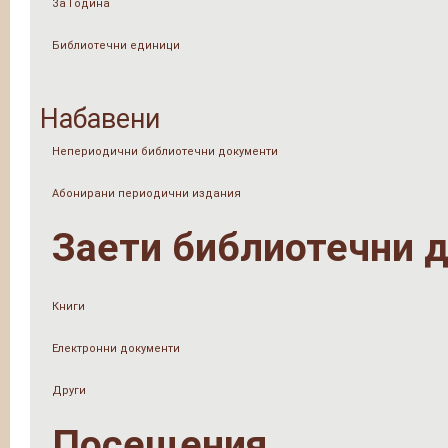
За Година
Библиотечни единици
Набавени
Непериодични библиотечни документи
Абонирани периодични издания
Заети библиотечни 
Книги
Електронни документи
Други
Посещения