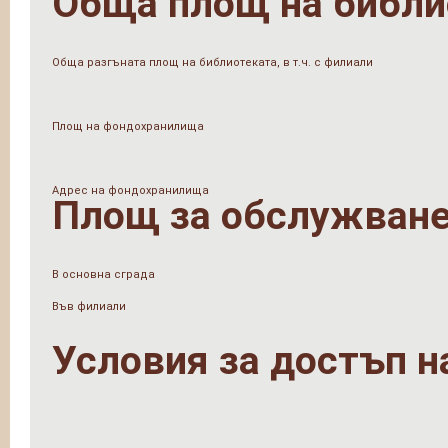
Обща площ на библи
Обща разгъната площ на библиотеката, в т.ч. с филиали
Площ на фондохранилища
Адрес на фондохранилища
Площ за обслужване
В основна сграда
Във филиали
Условия за достъп н