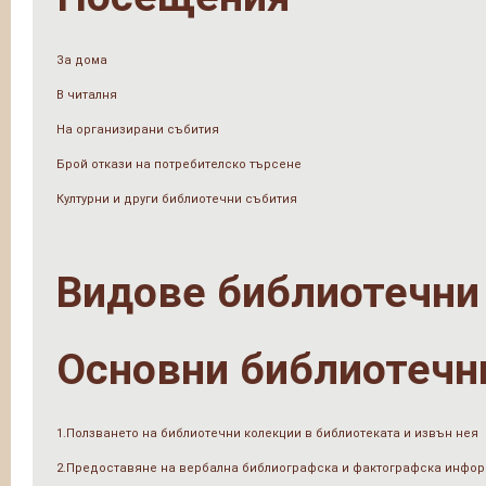
За дома
В читалня
На организирани събития
Брой откази на потребителско търсене
Културни и други библиотечни събития
Видове библиотечни
Основни библиотечн
1.Ползването на библиотечни колекции в библиотеката и извън нея
2.Предоставяне на вербална библиографска и фактографска инфо