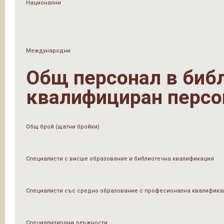
Национални
Международни
Общ персонал в библи
квалифициран персо
Общ брой (щатни бройки)
Специалисти с висше образование и библиотечна квалификация
Специалисти със средно образование с професионална квалифика
Специализирани длъжности