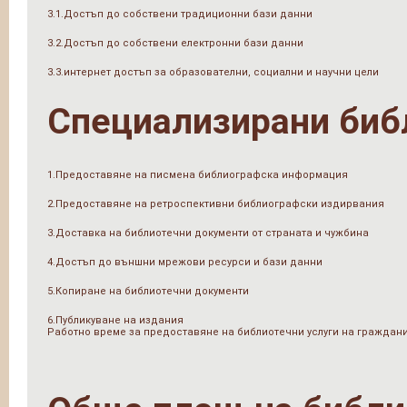
3.1.Достъп до собствени традиционни бази данни
3.2.Достъп до собствени електронни бази данни
3.3.интернет достъп за образователни, социални и научни цели
Специализирани биб
1.Предоставяне на писмена библиографска информация
2.Предоставяне на ретроспективни библиографски издирвания
3.Доставка на библиотечни документи от страната и чужбина
4.Достъп до външни мрежови ресурси и бази данни
5.Копиране на библиотечни документи
6.Публикуване на издания
Работно време за предоставяне на библиотечни услуги на граждан