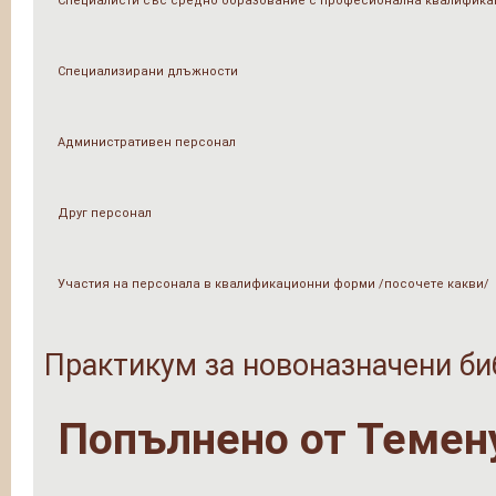
Специалисти със средно образование с професионална квалифика
Специализирани длъжности
Административен персонал
Друг персонал
Участия на персонала в квалификационни форми /посочете какви/
Практикум за новоназначени б
Попълнено от
Темен