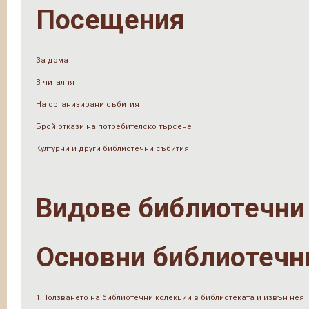
Посещения
За дома
В читалня
На организирани събития
Брой откази на потребителско търсене
Културни и други библиотечни събития
Видове библиотечни
Основни библиотечн
1.Ползването на библиотечни колекции в библиотеката и извън нея