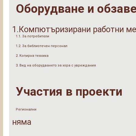
Оборудване и обзав
1.Компютъризирани работни ме
1.1. За потребители
1.2. За библиотечен персонал
2. Копирна техника
3. Вид на оборудването за хора с увреждания
Участия в проекти
Регионални
няма