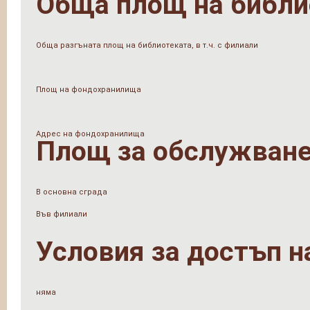
Обща площ на библи
Обща разгъната площ на библиотеката, в т.ч. с филиали
Площ на фондохранилища
Адрес на фондохранилища
Площ за обслужване
В основна сграда
Във филиали
Условия за достъп н
няма