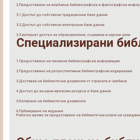
2.Предоставяне на вербална библиографска и фактографска инфо
3.1.Достъп до собствени традиционни бази данни
3.2.Достъп до собствени електронни бази данни
3.3.интернет достъп за образователни, социални и научни цели
Специализирани биб
1.Предоставяне на писмена библиографска информация
2.Предоставяне на ретроспективни библиографски издирвания
3.Доставка на библиотечни документи от страната и чужбина
4.Достъп до външни мрежови ресурси и бази данни
5.Копиране на библиотечни документи
6.Публикуване на издания
Работно време за предоставяне на библиотечни услуги на граждан