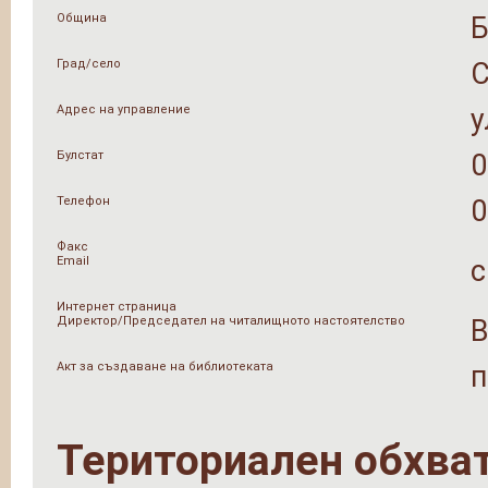
Община
Град/село
Адрес на управление
у
Булстат
0
Телефон
0
Факс
Email
c
Интернет страница
Директор/Председател на читалищното настоятелство
В
Акт за създаване на библиотеката
п
Териториален обхва