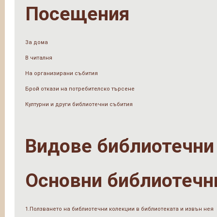
Посещения
За дома
В читалня
На организирани събития
Брой откази на потребителско търсене
Културни и други библиотечни събития
Видове библиотечни
Основни библиотечн
1.Ползването на библиотечни колекции в библиотеката и извън нея