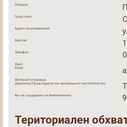
Община
Град/село
Адрес на управление
у
Булстат
1
Телефон
0
Факс
Email
a
Интернет страница
Директор/Председател на читалищното настоятелство
Т
Акт за създаване на библиотеката
9
Териториален обхва