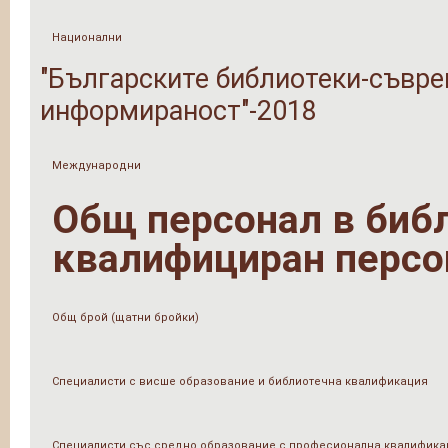
Национални
"Българските библиотеки-съвре
информираност"-2018
Международни
Общ персонал в библи
квалифициран персо
Общ брой (щатни бройки)
Специалисти с висше образование и библиотечна квалификация
Специалисти със средно образование с професионална квалифика