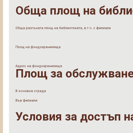
Обща площ на библи
Обща разгъната площ на библиотеката, в т.ч. с филиали
Площ на фондохранилища
Адрес на фондохранилища
Площ за обслужване
В основна сграда
Във филиали
Условия за достъп н