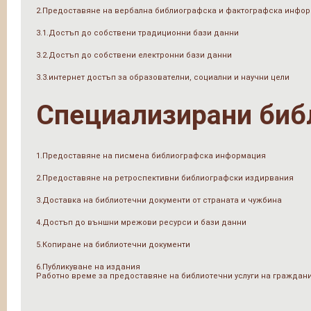
2.Предоставяне на вербална библиографска и фактографска инфо
3.1.Достъп до собствени традиционни бази данни
3.2.Достъп до собствени електронни бази данни
3.3.интернет достъп за образователни, социални и научни цели
Специализирани биб
1.Предоставяне на писмена библиографска информация
2.Предоставяне на ретроспективни библиографски издирвания
3.Доставка на библиотечни документи от страната и чужбина
4.Достъп до външни мрежови ресурси и бази данни
5.Копиране на библиотечни документи
6.Публикуване на издания
Работно време за предоставяне на библиотечни услуги на граждан