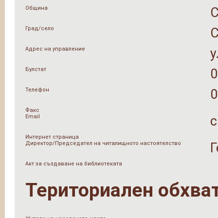
Община
Град/село
Адрес на управление
у
Булстат
0
Телефон
0
Факс
Email
c
Интернет страница
Директор/Председател на читалищното настоятелство
Г
Акт за създаване на библиотеката
Териториален обхва