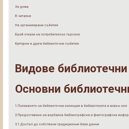
За дома
В читалня
На организирани събития
Брой откази на потребителско търсене
Културни и други библиотечни събития
Видове библиотечни
Основни библиотечн
1.Ползването на библиотечни колекции в библиотеката и извън нея
2.Предоставяне на вербална библиографска и фактографска инфо
3.1.Достъп до собствени традиционни бази данни