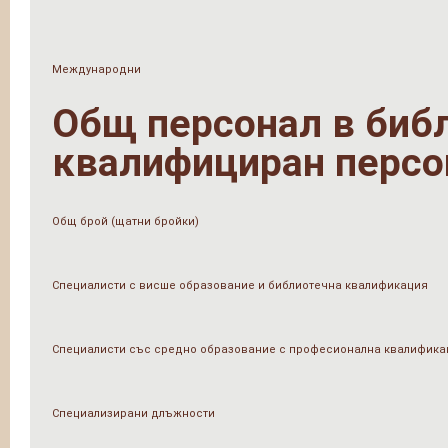
Международни
Общ персонал в библи
квалифициран персо
Общ брой (щатни бройки)
Специалисти с висше образование и библиотечна квалификация
Специалисти със средно образование с професионална квалифика
Специализирани длъжности