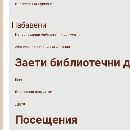
Библиотечни единици
Набавени
Непериодични библиотечни документи
Абонирани периодични издания
Заети библиотечни 
Книги
Електронни документи
Други
Посещения