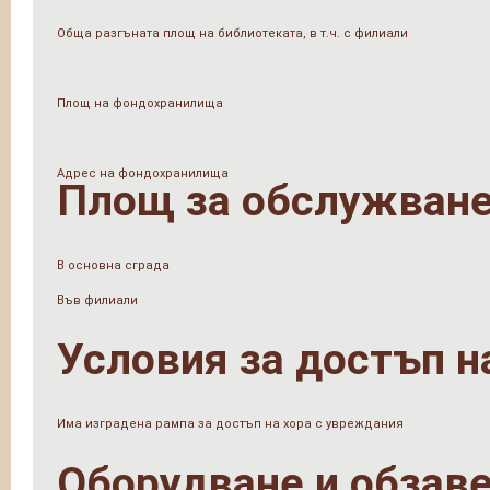
Обща разгъната площ на библиотеката, в т.ч. с филиали
Площ на фондохранилища
Адрес на фондохранилища
Площ за обслужване
В основна сграда
Във филиали
Условия за достъп н
Има изградена рампа за достъп на хора с увреждания
Оборудване и обзав