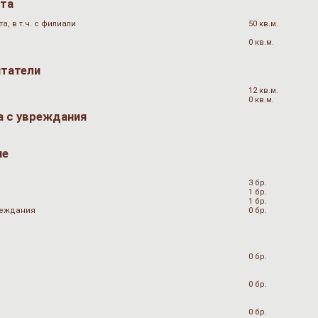
ата
, в т.ч. с филиали
50 кв.м.
0 кв.м.
итатели
12 кв.м.
0 кв.м.
а с увреждания
не
3 бр.
1 бр.
1 бр.
вреждания
0 бр.
0 бр.
0 бр.
0 бр.