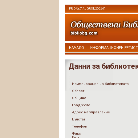
FRIDAY, 7 AUGUST, 2026 Г.
НАЧАЛО
ИНФОРМАЦИОНЕН РЕГИС
Данни за библиоте
Наименование на библиотеката
Област
Община
Град/село
Адрес на управление
Булстат
Телефон
Факс
Email