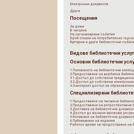
Електронни документи
Други
Посещения
За дома
В читалня
На организирани събития
Брой откази на потребителско търсе
Културни и други библиотечни събит
Видове библиотечни услу
Основни библиотечни усл
1.Ползването на библиотечни колекц
2.Предоставяне на вербална библи
3.1.Достъп до собствени традицион
3.2.Достъп до собствени електронни
3.3.интернет достъп за образователн
Специализирани библиоте
1.Предоставяне на писмена библио
2.Предоставяне на ретроспективни
3.Доставка на библиотечни документ
4.Достъп до външни мрежови ресурс
5.Копиране на библиотечни докумен
6.Публикуване на издания
Работно време за предоставяне на 