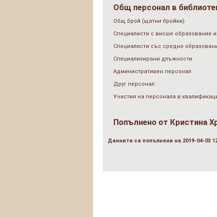
Общ персонал в библиотек
Общ брой (щатни бройки)
Специалисти с висше образование и
Специалисти със средно образован
Специализирани длъжности
Административен персонал
Друг персонал
Участия на персонала в квалификац
Попълнено от
Кристина Х
Данните са попълнени на 2019-04-03 12