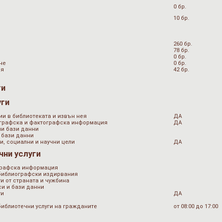
0 бр.
10 бр.
260 бр.
78 бр.
0 бр.
не
0 бр.
ия
42 бр.
ги
уги
ии в библиотеката и извън нея
ДА
ографска и фактографска информация
ДА
ни бази данни
 бази данни
и, социални и научни цели
ДА
чни услуги
графска информация
 библиографски издирвания
и от страната и чужбина
и и бази данни
ти
ДА
библиотечни услуги на гражданите
от 08:00 до 17:00