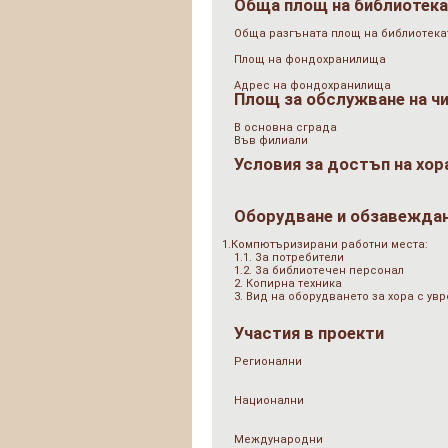
Обща площ на библиотек
Обща разгъната площ на библиотеката
Площ на фондохранилища
Адрес на фондохранилища
Площ за обслужване на ч
В основна сграда
Във филиали
Условия за достъп на хор
Оборудване и обзавежда
1.Компютъризирани работни места:
1.1. За потребители
1.2. За библиотечен персонал
2. Копирна техника
3. Вид на оборудването за хора с у
Участия в проекти
Регионални
Национални
Международни