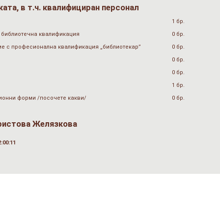
ата, в т.ч. квалифициран персонал
1 бр.
 библиотечна квалификация
0 бр.
ие с професионална квалификация „библиотекар”
0 бр.
0 бр.
0 бр.
1 бр.
ионни форми /посочете какви/
0 бр.
ристова Желязкова
:00:11