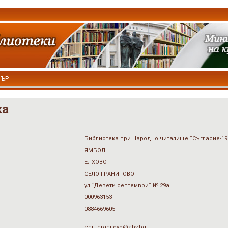
ТЪР
ка
Библиотека при Народно читалище “Съгласие-19
ЯМБОЛ
ЕЛХОВО
СЕЛО ГРАНИТОВО
ул.“Девети септември“ № 29а
000963153
0884669605
chit_granitovo@abv.bg