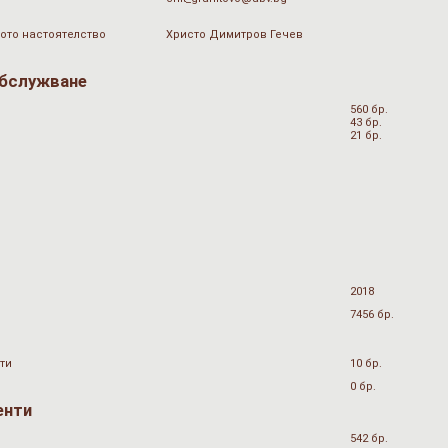
ото настоятелство
Христо Димитров Гечев
обслужване
560 бр.
43 бр.
21 бр.
2018
7456 бр.
ти
10 бр.
0 бр.
енти
542 бр.