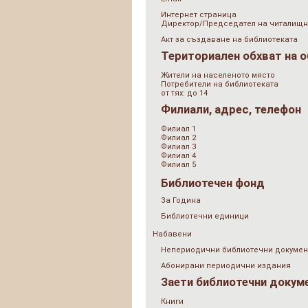
Интернет страница
Директор/Председател на читалищн
Акт за създаване на библиотеката
Териториален обхват на 
Жители на населеното място
Потребители на библиотеката
от тях: до 14
Филиали, адрес, телефон
Филиал 1
Филиал 2
Филиал 3
Филиал 4
Филиал 5
Библиотечен фонд
За Година
Библиотечни единици
Набавени
Непериодични библиотечни докумен
Абонирани периодични издания
Заети библиотечни докум
Книги