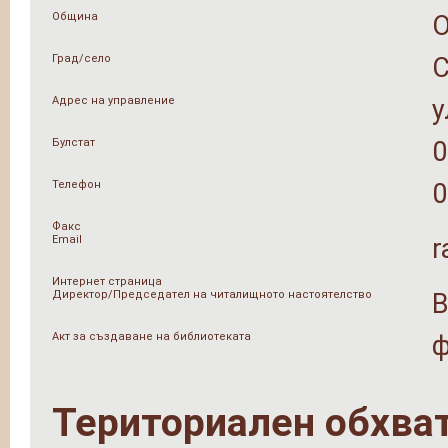
Община
Град/село
Адрес на управление
у
Булстат
0
Телефон
0
Факс
Email
r
Интернет страница
Директор/Председател на читалищното настоятелство
В
Акт за създаване на библиотеката
ф
Териториален обхва