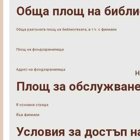
Обща площ на библи
Обща разгъната площ на библиотеката, в т.ч. с филиали
Площ на фондохранилища
Адрес на фондохранилища
н
Площ за обслужване
В основна сграда
Във филиали
Условия за достъп н