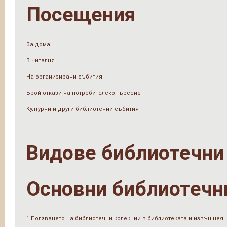
Посещения
За дома
В читалня
На организирани събития
Брой откази на потребителско търсене
Културни и други библиотечни събития
Видове библиотечни
Основни библиотечн
1.Ползването на библиотечни колекции в библиотеката и извън нея