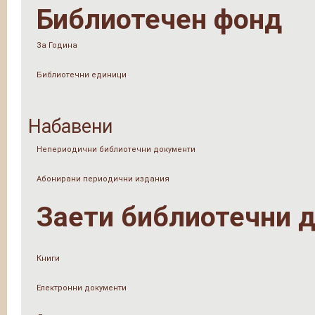
Библиотечен фонд
За Година
Библиотечни единици
Набавени
Непериодични библиотечни документи
Абонирани периодични издания
Заети библиотечни 
Книги
Електронни документи