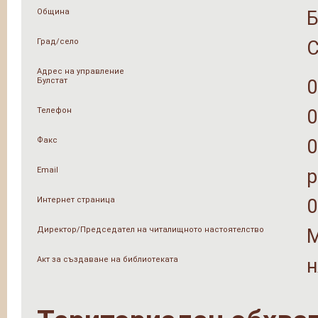
Община
Град/село
Адрес на управление
Булстат
0
Телефон
0
Факс
0
Email
p
Интернет страница
0
Директор/Председател на читалищното настоятелство
М
Акт за създаване на библиотеката
н