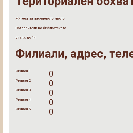
Териториален обхва
Жители на населеното място
Потребители на библиотеката
от тях: до 14
Филиали, адрес, тел
Филиал 1
0
Филиал 2
0
Филиал 3
0
Филиал 4
0
Филиал 5
0