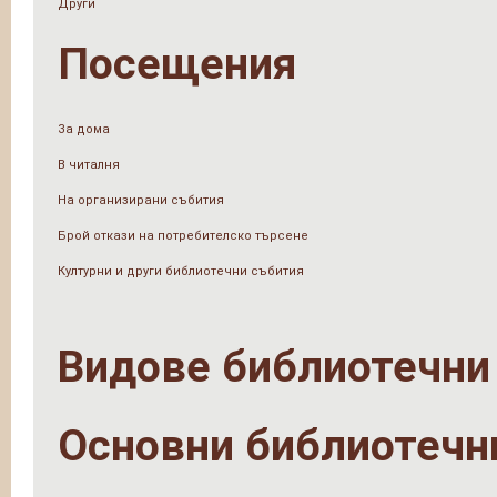
Други
Посещения
За дома
В читалня
На организирани събития
Брой откази на потребителско търсене
Културни и други библиотечни събития
Видове библиотечни
Основни библиотечн