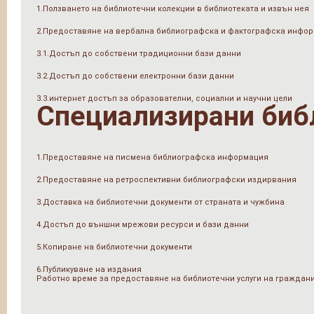
1.Ползването на библиотечни колекции в библиотеката и извън нея
2.Предоставяне на вербална библиографска и фактографска инфо
3.1.Достъп до собствени традиционни бази данни
3.2.Достъп до собствени електронни бази данни
3.3.интернет достъп за образователни, социални и научни цели
Специализирани биб
1.Предоставяне на писмена библиографска информация
2.Предоставяне на ретроспективни библиографски издирвания
3.Доставка на библиотечни документи от страната и чужбина
4.Достъп до външни мрежови ресурси и бази данни
5.Копиране на библиотечни документи
6.Публикуване на издания
Работно време за предоставяне на библиотечни услуги на граждан