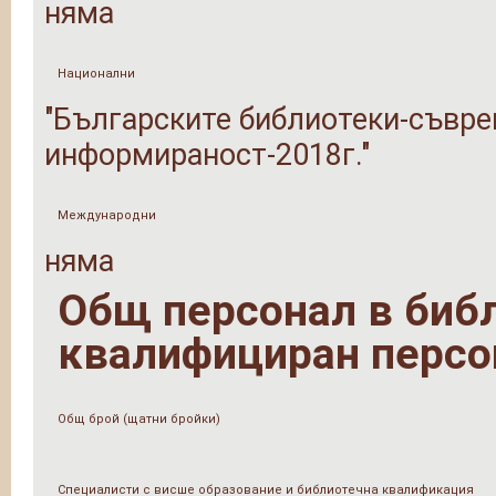
няма
Национални
"Българските библиотеки-съвре
информираност-2018г."
Международни
няма
Общ персонал в библи
квалифициран персо
Общ брой (щатни бройки)
Специалисти с висше образование и библиотечна квалификация