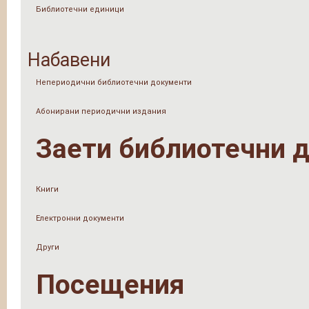
Библиотечни единици
Набавени
Непериодични библиотечни документи
Абонирани периодични издания
Заети библиотечни 
Книги
Електронни документи
Други
Посещения