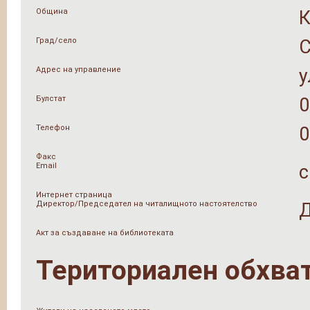
Община
Град/село
Адрес на управление
у
Булстат
0
Телефон
0
Факс
Email
c
Интернет страница
Директор/Председател на читалищното настоятелство
Д
Акт за създаване на библиотеката
Териториален обхва