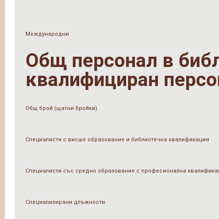
Международни
Общ персонал в библи
квалифициран персо
Общ брой (щатни бройки)
Специалисти с висше образование и библиотечна квалификация
Специалисти със средно образование с професионална квалифика
Специализирани длъжности