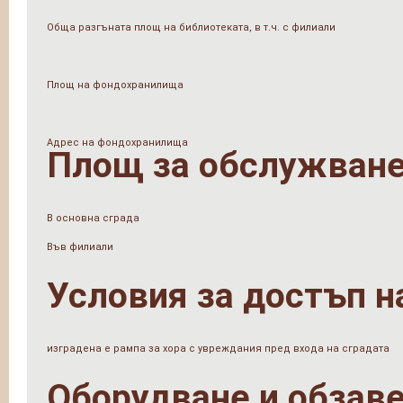
Обща разгъната площ на библиотеката, в т.ч. с филиали
Площ на фондохранилища
Адрес на фондохранилища
Площ за обслужване
В основна сграда
Във филиали
Условия за достъп н
изградена е рампа за хора с увреждания пред входа на сградата
Оборудване и обзав