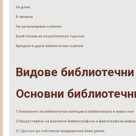
За дома
В читалня
На организирани събития
Брой откази на потребителско търсене
Културни и други библиотечни събития
Видове библиотечни
Основни библиотечн
1.Ползването на библиотечни колекции в библиотеката и извън нея
2.Предоставяне на вербална библиографска и фактографска инфо
3.1.Достъп до собствени традиционни бази данни