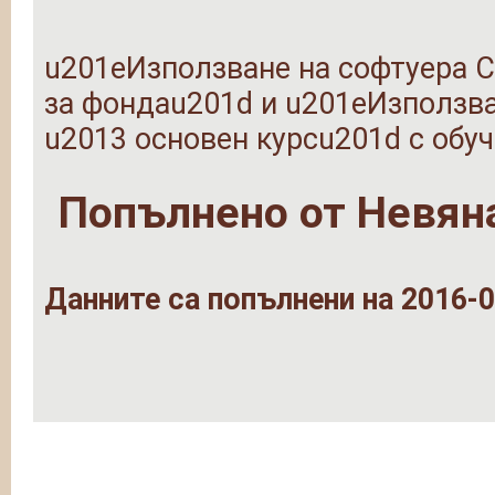
u201eИзползване на софтуера C
за фондаu201d и u201eИзползв
u2013 основен курсu201d с обу
Попълнено от
Невяна
Данните са попълнени на 2016-0