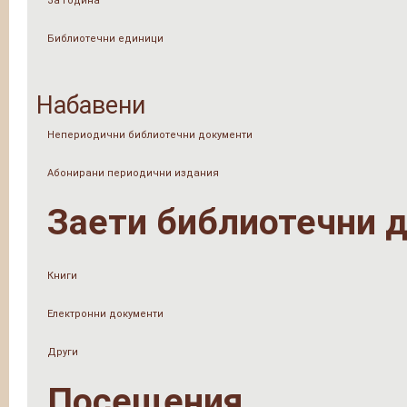
За Година
Библиотечни единици
Набавени
Непериодични библиотечни документи
Абонирани периодични издания
Заети библиотечни 
Книги
Електронни документи
Други
Посещения