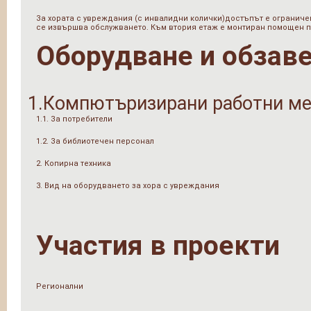
За хората с увреждания (с инвалидни колички)достъпът е ограниче
се извършва обслужването. Към втория етаж е монтиран помощен п
Оборудване и обзав
1.Компютъризирани работни ме
1.1. За потребители
1.2. За библиотечен персонал
2. Копирна техника
3. Вид на оборудването за хора с увреждания
Участия в проекти
Регионални