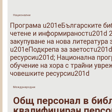
Национални
Програма u201eБългарските би
четене и информираностu201d 20
закупуване на нова литература 
u201eПодкрепа за заетостu201d
ресурсиu201d; Национална прог
обучение на хора с трайни увр
човешките ресурсиu201d
Международни
Общ персонал в библи
квалифициран персо