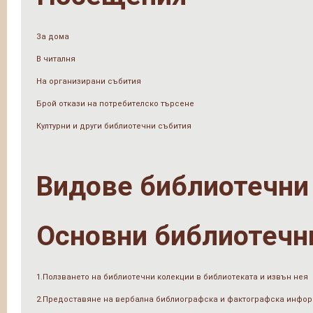
За дома
В читалня
На организирани събития
Брой откази на потребителско търсене
Културни и други библиотечни събития
Видове библиотечни
Основни библиотечн
1.Ползването на библиотечни колекции в библиотеката и извън нея
2.Предоставяне на вербална библиографска и фактографска инфо