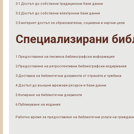
3.1.Достъп до собствени традиционни бази данни
3.2.Достъп до собствени електронни бази данни
3.3.интернет достъп за образователни, социални и научни цели
Специализирани биб
1.Предоставяне на писмена библиографска информация
2.Предоставяне на ретроспективни библиографски издирвания
3.Доставка на библиотечни документи от страната и чужбина
4.Достъп до външни мрежови ресурси и бази данни
5.Копиране на библиотечни документи
6.Публикуване на издания
Работно време за предоставяне на библиотечни услуги на граждан