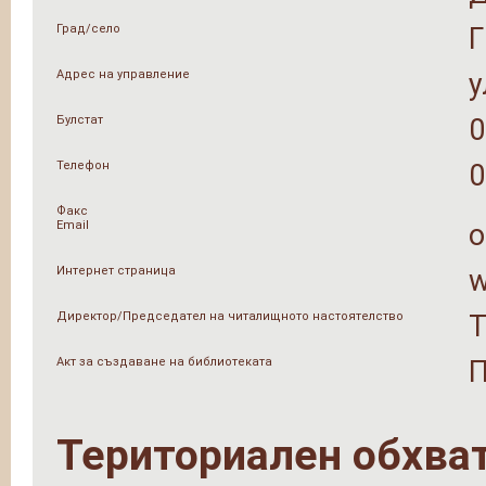
Град/село
Адрес на управление
у
Булстат
0
Телефон
0
Факс
Email
o
Интернет страница
w
Директор/Председател на читалищното настоятелство
Т
Акт за създаване на библиотеката
П
Териториален обхва