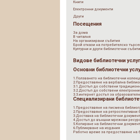
Книги
Електронни документи
Други
Посещения
За дома
В читалня
На организирани събития
Брой откази на потребителско търсе
Културни и други библиотечни събит
Видове библиотечни услу
Основни библиотечни усл
1.Ползването на библиотечни колекц
2.Предоставяне на вербална библи
3.1.Достъп до собствени традицион
3.2.Достъп до собствени електронни
3.3.интернет достъп за образователн
Специализирани библиоте
1.Предоставяне на писмена библио
2.Предоставяне на ретроспективни
3.Доставка на библиотечни документ
4.Достъп до външни мрежови ресурс
5.Копиране на библиотечни докумен
6.Публикуване на издания
Работно време за предоставяне на 