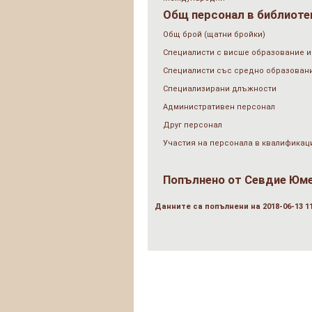
Общ персонал в библиотек
Общ брой (щатни бройки)
Специалисти с висше образование и
Специалисти със средно образован
Специализирани длъжности
Административен персонал
Друг персонал
Участия на персонала в квалификац
Попълнено от
Севдие Юм
Данните са попълнени на 2018-06-13 11