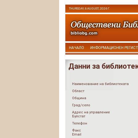
THURSDAY, 6 AUGUST, 2026 Г.
НАЧАЛО
ИНФОРМАЦИОНЕН РЕГИС
Данни за библиоте
Наименование на библиотеката
Област
Община
Град/село
Адрес на управление
Булстат
Телефон
Факс
Email