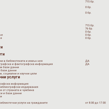
715 бр.
0 бр.
0 бр.
715 бр.
76 бр.
0 бр.
не
0 бр.
ия
0 бр.
ги
уги
ии в библиотеката и извън нея
ДА
ографска и фактографска информация
ДА
ни бази данни
 бази данни
и, социални и научни цели
чни услуги
графска информация
 библиографски издирвания
и от страната и чужбина
и и бази данни
ти
библиотечни услуги на гражданите
от 8.00 до 17.00