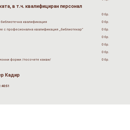
ата, в т.ч. квалифициран персонал
0 бр.
 библиотечна квалификация
0 бр.
ие с професионална квалификация „библиотекар”
0 бр.
0 бр.
0 бр.
0 бр.
ионни форми /посочете какви/
0 бр.
ер Кадир
:40:51