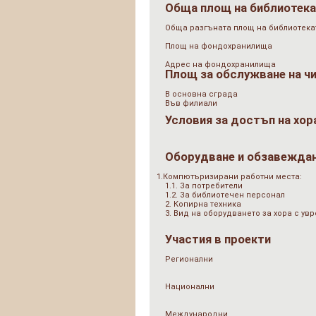
Обща площ на библиотек
Обща разгъната площ на библиотеката
Площ на фондохранилища
Адрес на фондохранилища
Площ за обслужване на ч
В основна сграда
Във филиали
Условия за достъп на хор
Оборудване и обзавежда
1.Компютъризирани работни места:
1.1. За потребители
1.2. За библиотечен персонал
2. Копирна техника
3. Вид на оборудването за хора с у
Участия в проекти
Регионални
Национални
Международни