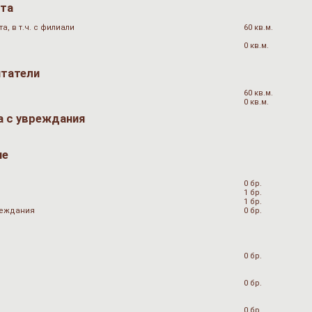
ата
, в т.ч. с филиали
60 кв.м.
0 кв.м.
итатели
60 кв.м.
0 кв.м.
а с увреждания
не
0 бр.
1 бр.
1 бр.
вреждания
0 бр.
0 бр.
0 бр.
0 бр.