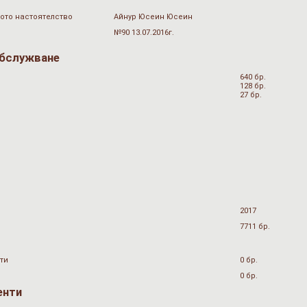
ото настоятелство
Айнур Юсеин Юсеин
№90 13.07.2016г.
обслужване
640 бр.
128 бр.
27 бр.
2017
7711 бр.
ти
0 бр.
0 бр.
енти