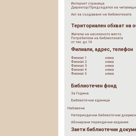
Интернет страница
Директор/Председател на читалищн
Акт за създаване на библиотеката
Териториален обхват на 
Жители на населеното място
Потребители на библиотеката
от тях: до 14
Филиали, адрес, телефон
Филиал 1
няма
Филиал 2
няма
Филиал 3
няма
Филиал 4
няма
Филиал 5
няма
Библиотечен фонд
За Година
Библиотечни единици
Набавени
Непериодични библиотечни докумен
Абонирани периодични издания
Заети библиотечни докум