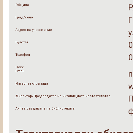
Община
Град/село
Адрес на управление
у
Булстат
0
Телефон
0
Факс
Email
n
Интернет страница
w
Директор/Председател на читалищното настоятелство
П
Акт за създаване на библиотеката
ф