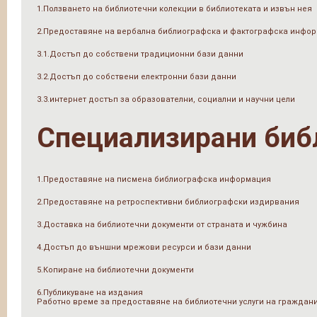
1.Ползването на библиотечни колекции в библиотеката и извън нея
2.Предоставяне на вербална библиографска и фактографска инфо
3.1.Достъп до собствени традиционни бази данни
3.2.Достъп до собствени електронни бази данни
3.3.интернет достъп за образователни, социални и научни цели
Специализирани биб
1.Предоставяне на писмена библиографска информация
2.Предоставяне на ретроспективни библиографски издирвания
3.Доставка на библиотечни документи от страната и чужбина
4.Достъп до външни мрежови ресурси и бази данни
5.Копиране на библиотечни документи
6.Публикуване на издания
Работно време за предоставяне на библиотечни услуги на граждан