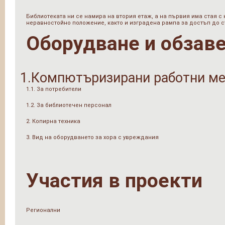
Библиотеката ни се намира на втория етаж, а на първия има стая с
неравностойно положение, както и изградена рампа за достъп до с
Оборудване и обзав
1.Компютъризирани работни ме
1.1. За потребители
1.2. За библиотечен персонал
2. Копирна техника
3. Вид на оборудването за хора с увреждания
Участия в проекти
Регионални