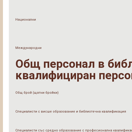
Национални
Международни
Общ персонал в библи
квалифициран персо
Общ брой (щатни бройки)
Специалисти с висше образование и библиотечна квалификация
Специалисти със средно образование с професионална квалифика