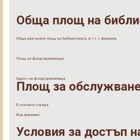
Обща площ на библи
Обща разгъната площ на библиотеката, в т.ч. с филиали
Площ на фондохранилища
Адрес на фондохранилища
Площ за обслужване
В основна сграда
Във филиали
Условия за достъп н