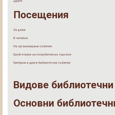
Други
Посещения
За дома
В читалня
На организирани събития
Брой откази на потребителско търсене
Културни и други библиотечни събития
Видове библиотечни
Основни библиотечн