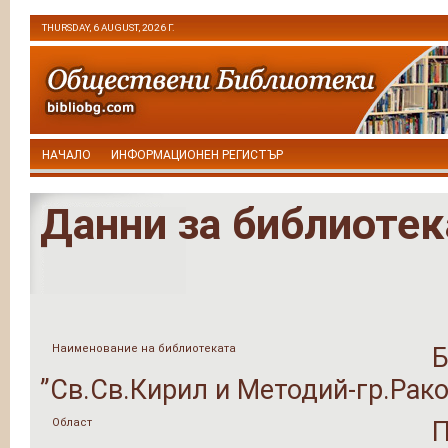
THURSDAY, 6 AUGUST, 2026 Г.
НАЧАЛО
ИНФОРМАЦИОНЕН РЕГИСТЪР
Данни за библиотек
Наименование на библиотеката
Б
”Св.Св.Кирил и Методий-гр.Рак
Област