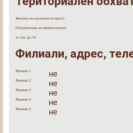
Териториален обхва
Жители на населеното място
Потребители на библиотеката
от тях: до 14
Филиали, адрес, тел
Филиал 1
не
Филиал 2
не
Филиал 3
не
Филиал 4
не
Филиал 5
не