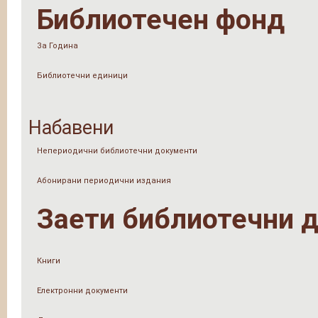
Библиотечен фонд
За Година
Библиотечни единици
Набавени
Непериодични библиотечни документи
Абонирани периодични издания
Заети библиотечни 
Книги
Електронни документи