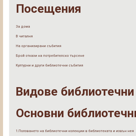
Посещения
За дома
В читалня
На организирани събития
Брой откази на потребителско търсене
Културни и други библиотечни събития
Видове библиотечни
Основни библиотечн
1.Ползването на библиотечни колекции в библиотеката и извън нея