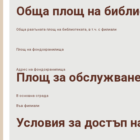
Обща площ на библи
Обща разгъната площ на библиотеката, в т.ч. с филиали
Площ на фондохранилища
Адрес на фондохранилища
Площ за обслужване
В основна сграда
Във филиали
Условия за достъп н