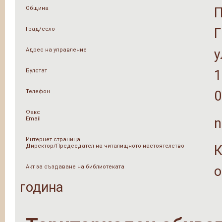
Община
Град/село
Адрес на управление
у
Булстат
1
Телефон
0
Факс
Email
n
Интернет страница
Директор/Председател на читалищното настоятелство
К
Акт за създаване на библиотеката
о
година