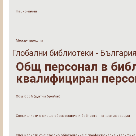
Национални
Международни
Глобални библиотеки - Българи
Общ персонал в библи
квалифициран персо
Общ брой (щатни бройки)
Специалисти с висше образование и библиотечна квалификация
Специалисти със средно образование с професионална квалифика