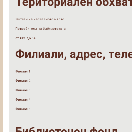
Териториален обхва
Жители на населеното място
Потребители на библиотеката
от тях: до 14
Филиали, адрес, тел
Филиал 1
Филиал 2
Филиал 3
Филиал 4
Филиал 5
Библиотечен фонд