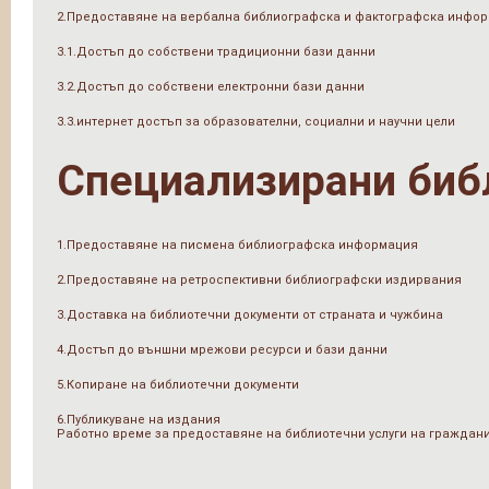
2.Предоставяне на вербална библиографска и фактографска инфо
3.1.Достъп до собствени традиционни бази данни
3.2.Достъп до собствени електронни бази данни
3.3.интернет достъп за образователни, социални и научни цели
Специализирани биб
1.Предоставяне на писмена библиографска информация
2.Предоставяне на ретроспективни библиографски издирвания
3.Доставка на библиотечни документи от страната и чужбина
4.Достъп до външни мрежови ресурси и бази данни
5.Копиране на библиотечни документи
6.Публикуване на издания
Работно време за предоставяне на библиотечни услуги на граждан