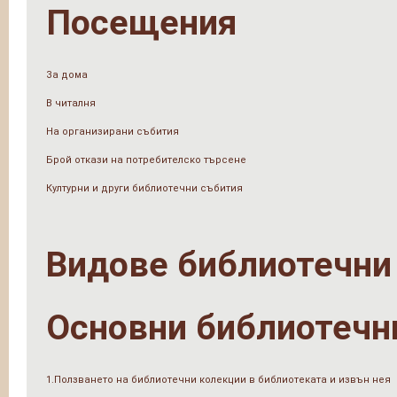
Посещения
За дома
В читалня
На организирани събития
Брой откази на потребителско търсене
Културни и други библиотечни събития
Видове библиотечни
Основни библиотечн
1.Ползването на библиотечни колекции в библиотеката и извън нея