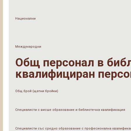
Национални
Международни
Общ персонал в библи
квалифициран персо
Общ брой (щатни бройки)
Специалисти с висше образование и библиотечна квалификация
Специалисти със средно образование с професионална квалифика