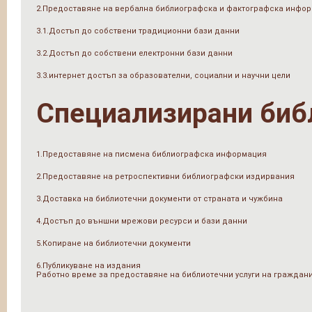
2.Предоставяне на вербална библиографска и фактографска инфо
3.1.Достъп до собствени традиционни бази данни
3.2.Достъп до собствени електронни бази данни
3.3.интернет достъп за образователни, социални и научни цели
Специализирани биб
1.Предоставяне на писмена библиографска информация
2.Предоставяне на ретроспективни библиографски издирвания
3.Доставка на библиотечни документи от страната и чужбина
4.Достъп до външни мрежови ресурси и бази данни
5.Копиране на библиотечни документи
6.Публикуване на издания
Работно време за предоставяне на библиотечни услуги на граждан