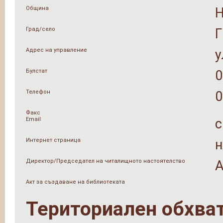
Община
Град/село
Адрес на управление
у
Булстат
0
Телефон
0
Факс
Email
c
Интернет страница
н
Директор/Председател на читалищното настоятелство
А
Акт за създаване на библиотеката
Териториален обхва