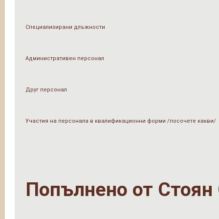
Специализирани длъжности
Административен персонал
Друг персонал
Участия на персонала в квалификационни форми /посочете какви/
Попълнено от
Стоян