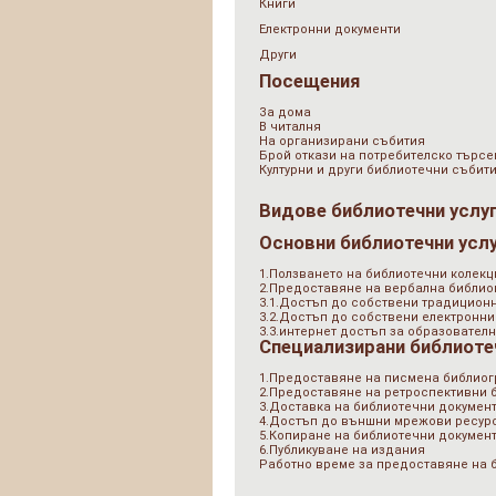
Книги
Електронни документи
Други
Посещения
За дома
В читалня
На организирани събития
Брой откази на потребителско търсе
Културни и други библиотечни събит
Видове библиотечни услу
Основни библиотечни усл
1.Ползването на библиотечни колекц
2.Предоставяне на вербална библи
3.1.Достъп до собствени традицион
3.2.Достъп до собствени електронни
3.3.интернет достъп за образователн
Специализирани библиоте
1.Предоставяне на писмена библио
2.Предоставяне на ретроспективни
3.Доставка на библиотечни документ
4.Достъп до външни мрежови ресурс
5.Копиране на библиотечни докумен
6.Публикуване на издания
Работно време за предоставяне на 