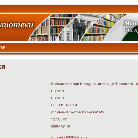
ТЪР
ка
Библиотека при Народно читалище "Просвета-18
ШУМЕН
ШУМЕН
СЕЛО ИВАНСКИ
ул."Иван Кръстев Ивански" №7
127035731
0896442179
prosveta1880@abv.bg