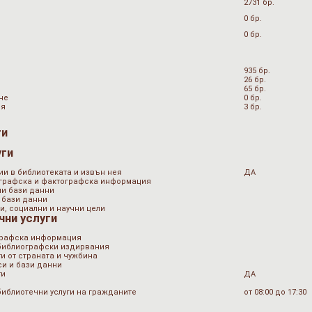
2731 бр.
0 бр.
0 бр.
935 бр.
26 бр.
65 бр.
не
0 бр.
ия
3 бр.
ги
уги
ии в библиотеката и извън нея
ДА
ографска и фактографска информация
ни бази данни
 бази данни
и, социални и научни цели
чни услуги
графска информация
 библиографски издирвания
и от страната и чужбина
и и бази данни
ти
ДА
библиотечни услуги на гражданите
от 08:00 до 17:30