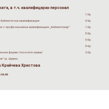
ата, в т.ч. квалифициран персонал
1 бр.
 библиотечна квалификация
0 бр.
ие с професионална квалификация „библиотекар”
1 бр.
0 бр.
0 бр.
0 бр.
ионни форми /посочете какви/
2 бр.
в" гр. Шумен
 Крайчева Христова
:56:40