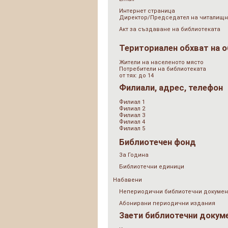
Интернет страница
Директор/Председател на читалищн
Акт за създаване на библиотеката
Териториален обхват на 
Жители на населеното място
Потребители на библиотеката
от тях: до 14
Филиали, адрес, телефон
Филиал 1
Филиал 2
Филиал 3
Филиал 4
Филиал 5
Библиотечен фонд
За Година
Библиотечни единици
Набавени
Непериодични библиотечни докумен
Абонирани периодични издания
Заети библиотечни докум