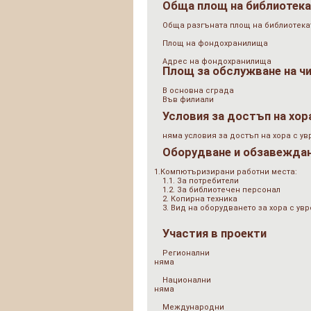
Обща площ на библиотек
Обща разгъната площ на библиотеката
Площ на фондохранилища
Адрес на фондохранилища
Площ за обслужване на ч
В основна сграда
Във филиали
Условия за достъп на хор
няма условия за достъп на хора с у
Оборудване и обзавежда
1.Компютъризирани работни места:
1.1. За потребители
1.2. За библиотечен персонал
2. Копирна техника
3. Вид на оборудването за хора с у
Участия в проекти
Регионални
няма
Национални
няма
Международни