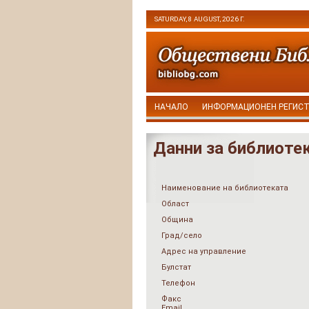
SATURDAY, 8 AUGUST, 2026 Г.
НАЧАЛО
ИНФОРМАЦИОНЕН РЕГИС
Данни за библиоте
Наименование на библиотеката
Област
Община
Град/село
Адрес на управление
Булстат
Телефон
Факс
Email