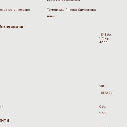
ото настоятелство
Теменужка Янкова Симеонова
няма
обслужване
1543 бр.
175 бр.
42 бр.
2016
18122 бр.
ти
0 бр.
2 бр.
енти