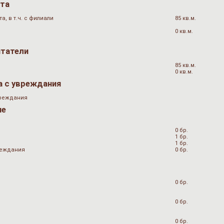
ата
, в т.ч. с филиали
85 кв.м.
0 кв.м.
итатели
85 кв.м.
0 кв.м.
а с увреждания
вреждания
не
0 бр.
1 бр.
1 бр.
вреждания
0 бр.
0 бр.
0 бр.
0 бр.