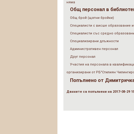
няма
Общ персонал в библиотек
Общ брой (щатни бройки)
Специалисти с висше образование и
Специалисти със средно образован
Специализирани длъжности
Административен персонал
Друг персонал
Участия на персонала в квалификац
организирани от РБ"Стилиян Чилингиро
Попълнено от
Димитричка
Данните са попълнени на 2017-08-29 15