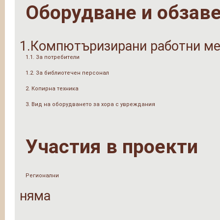
Оборудване и обзав
1.Компютъризирани работни ме
1.1. За потребители
1.2. За библиотечен персонал
2. Копирна техника
3. Вид на оборудването за хора с увреждания
Участия в проекти
Регионални
няма