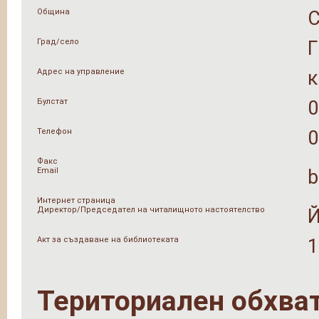
Община
Град/село
Адрес на управление
к
Булстат
0
Телефон
0
Факс
Email
b
Интернет страница
Директор/Председател на читалищното настоятелство
Й
Акт за създаване на библиотеката
1
Териториален обхва