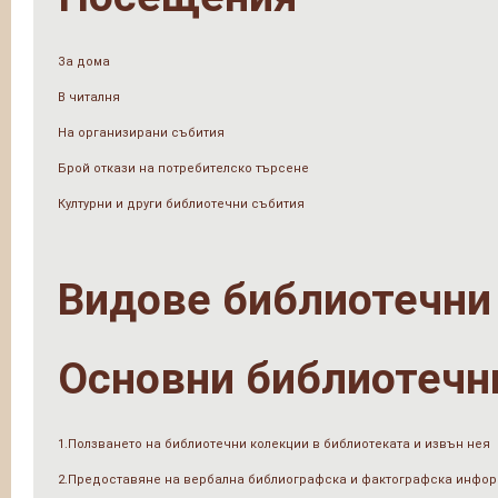
За дома
В читалня
На организирани събития
Брой откази на потребителско търсене
Културни и други библиотечни събития
Видове библиотечни
Основни библиотечн
1.Ползването на библиотечни колекции в библиотеката и извън нея
2.Предоставяне на вербална библиографска и фактографска инфо