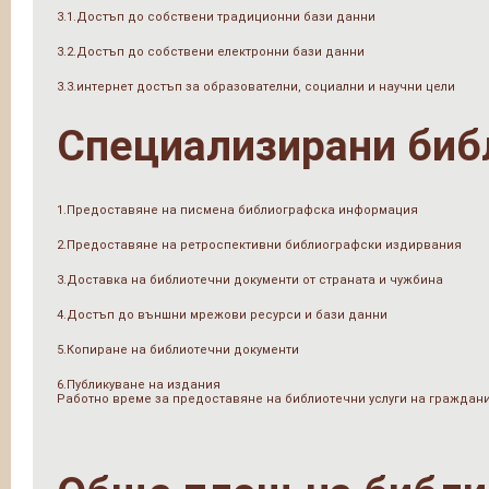
3.1.Достъп до собствени традиционни бази данни
3.2.Достъп до собствени електронни бази данни
3.3.интернет достъп за образователни, социални и научни цели
Специализирани биб
1.Предоставяне на писмена библиографска информация
2.Предоставяне на ретроспективни библиографски издирвания
3.Доставка на библиотечни документи от страната и чужбина
4.Достъп до външни мрежови ресурси и бази данни
5.Копиране на библиотечни документи
6.Публикуване на издания
Работно време за предоставяне на библиотечни услуги на граждан