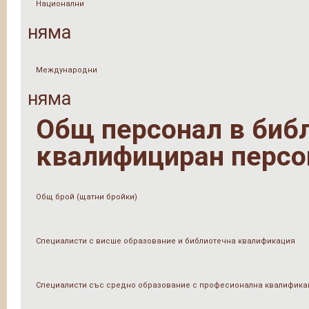
Национални
няма
Международни
няма
Общ персонал в библи
квалифициран персо
Общ брой (щатни бройки)
Специалисти с висше образование и библиотечна квалификация
Специалисти със средно образование с професионална квалифика