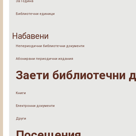
За Година
Библиотечни единици
Набавени
Непериодични библиотечни документи
Абонирани периодични издания
Заети библиотечни 
Книги
Електронни документи
Други
Посещения